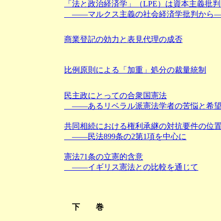
「法と政治経済学」（LPE）は資本主義批
――マルクス主義の社会経済学批判から
商業登記の効力と表見代理の成否
比例原則による「加重」処分の裁量統制
民主政にとっての合衆国憲法
――あるリベラル派憲法学者の苦悩と希
共同相続における権利承継の対抗要件の位
――民法899条の2第1項を中心に
憲法71条の立憲的含意
――イギリス憲法との比較を通じて
下 巻