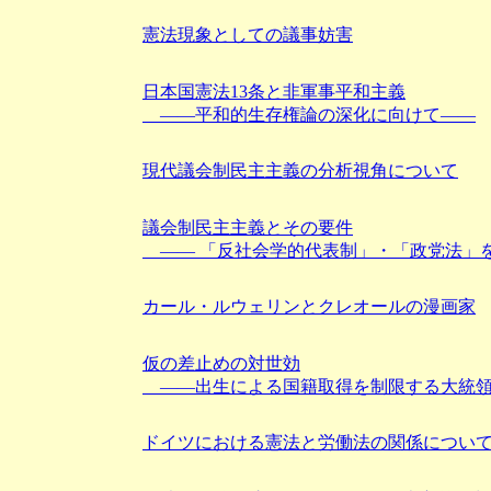
憲法現象としての議事妨害
日本国憲法13条と非軍事平和主義
――平和的生存権論の深化に向けて――
現代議会制民主主義の分析視角について
議会制民主主義とその要件
―― 「反社会学的代表制」・「政党法」
カール・ルウェリンとクレオールの漫画家
仮の差止めの対世効
――出生による国籍取得を制限する大統領
ドイツにおける憲法と労働法の関係につい