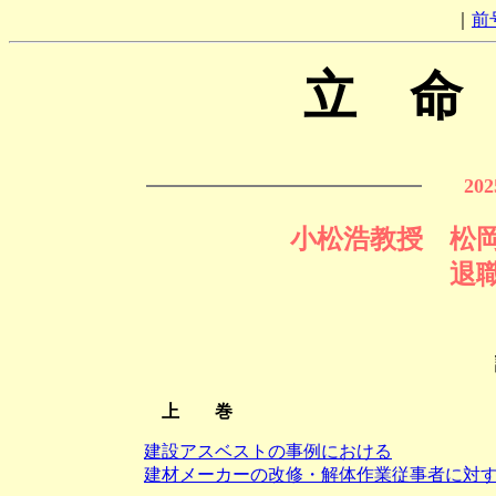
｜
前
立 命
20
小松浩教授 松
退
上 巻
建設アスベストの事例における
建材メーカーの改修・解体作業従事者に対