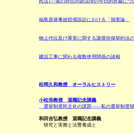
民法177条の対抗問題法理の今日的意義につ
福島原発事故賠償訴訟における「損害論」
物上代位及び果実に関する譲渡担保契約法
建設工事に関わる複数使用関係の諸相
松岡久和教授 オーラルヒストリー
小松浩教授 退職記念講義
選挙制度民主化の課題――私の選挙制度研
和田吉弘教授 退職記念講義
研究と実務と法曹養成と