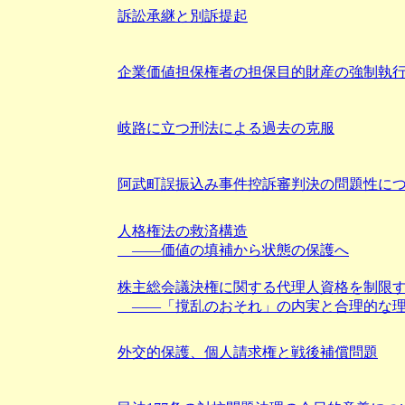
訴訟承継と別訴提起
企業価値担保権者の担保目的財産の強制執
岐路に立つ刑法による過去の克服
阿武町誤振込み事件控訴審判決の問題性に
人格権法の救済構造
――価値の填補から状態の保護へ
株主総会議決権に関する代理人資格を制限
――「撹乱のおそれ」の内実と合理的な理
外交的保護、個人請求権と戦後補償問題