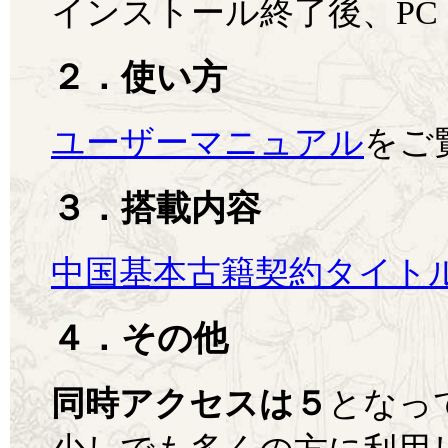
インストール終了後、PC
２．使い方
ユーザーマニュアル
をご
３．搭載内容
中国基本古籍契約タイト
４．その他
同時アクセスは５
となっ