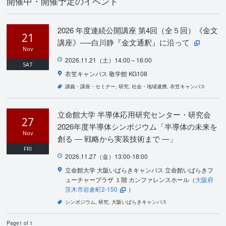
開催中・開催予定のイベント
2026 年度連続公開講座 第4回（全５回）《金文
21
講座》──白川静『金文通釈』に沿って
Nov
2026.11.21（土）14:00～16:00
SAT
衣笠キャンパス 敬学館 KG108
講義・講座・セミナー
研究
社会・地域連携
衣笠キャンパス
立命館大学 半導体応用研究センター・研究会
27
2026年度半導体シンポジウム「半導体の未来を
Nov
創る ― 戦略から実装技術まで ―」
FRI
2026.11.27（金）13:00-18:00
立命館大学 大阪いばらきキャンパス 立命館いばらきフ
ューチャープラザ １階 カンファレンスホール（
大阪府
茨木市岩倉町2-150
）
シンポジウム
研究
大阪いばらきキャンパス
Page1 of 1