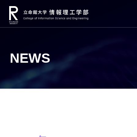
N
E
W
S