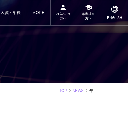
入試・学費
+MORE
在学生の
卒業生の
ENGLISH
方へ
方へ
TOP
NEWS
年