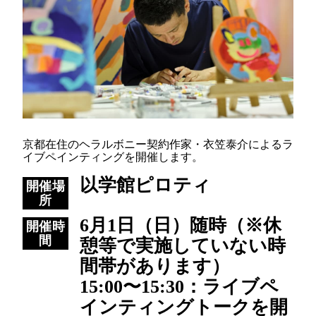
京都在住のヘラルボニー契約作家・衣笠泰介によるラ
イブペインティングを開催します。
以学館ピロティ
開催場
所
6月1日（日）随時（※休
開催時
間
憩等で実施していない時
間帯があります）
15:00〜15:30：ライブペ
インティングトークを開