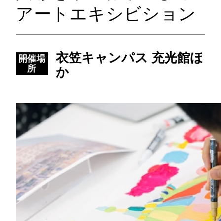
アートエキシビション
衣笠キャンパス 充光館ほ
開催場
所
か