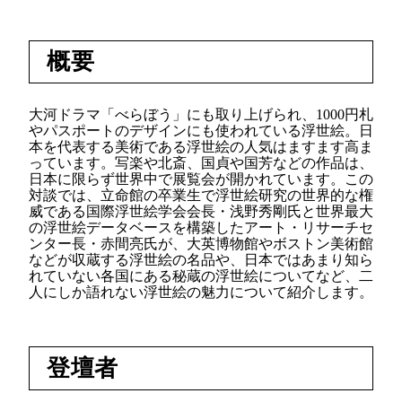
概要
大河ドラマ「べらぼう」にも取り上げられ、1000円札
やパスポートのデザインにも使われている浮世絵。日
本を代表する美術である浮世絵の人気はますます高ま
っています。写楽や北斎、国貞や国芳などの作品は、
日本に限らず世界中で展覧会が開かれています。この
対談では、立命館の卒業生で浮世絵研究の世界的な権
威である国際浮世絵学会会長・浅野秀剛氏と世界最大
の浮世絵データベースを構築したアート・リサーチセ
ンター長・赤間亮氏が、大英博物館やボストン美術館
などが収蔵する浮世絵の名品や、日本ではあまり知ら
れていない各国にある秘蔵の浮世絵についてなど、二
人にしか語れない浮世絵の魅力について紹介します。
登壇者