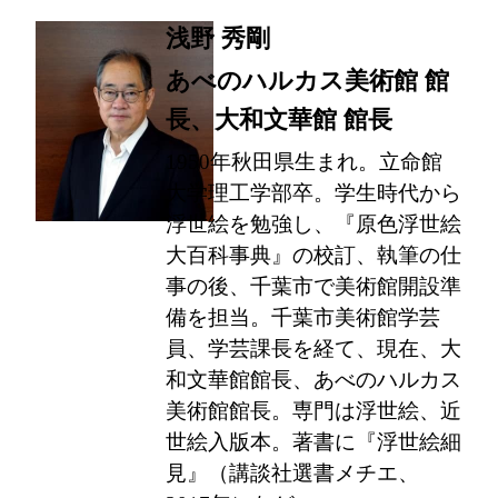
浅野 秀剛
あべのハルカス美術館 館
長、大和文華館 館長
1950年秋田県生まれ。立命館
大学理工学部卒。学生時代から
浮世絵を勉強し、『原色浮世絵
大百科事典』の校訂、執筆の仕
事の後、千葉市で美術館開設準
備を担当。千葉市美術館学芸
員、学芸課長を経て、現在、大
和文華館館長、あべのハルカス
美術館館長。専門は浮世絵、近
世絵入版本。著書に『浮世絵細
見』（講談社選書メチエ、