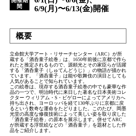
開催期
間
6/9(月)〜6/13(金)開催
概要
立命館大学アート・リサーチセンター（ARC）が所
蔵する「酒呑童子絵巻」は、1650年前後に京都で作ら
れたと推定されるもので、源頼光とその家臣らが活躍
する「酒呑童子（しゅてんどうじ）」の物語が描かれ
ています。「酒呑童子」は能や歌舞伎の演目としても
人気があることで知られています。
この絵巻は、現存する酒呑童子絵巻の中でも豪華な作
品の一つで、明治時代に来日した著名な日本美術コレ
クター ウィリアム・S・ビゲローによってアメリカへ
持ち出され、ヨーロッパを経て130年ぶりに京都に戻
るという数奇な運命をたどりました。このたび、岡墨
光堂の高度な修復技術によって美しい姿を取り戻した
「酒呑童子絵巻」の原本を展示します。併せてARC
が所蔵する浮世絵などの「酒呑童子」を題材とした作
品をご紹介します。