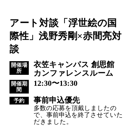
アート対談「浮世絵の国
際性」浅野秀剛×赤間亮対
談
衣笠キャンパス 創思館
開催場
所
カンファレンスルーム
12:30〜13:30
開催期
間
事前申込優先
予約
多数の応募を頂戴しましたの
で、事前申込を終了させていた
だきました。