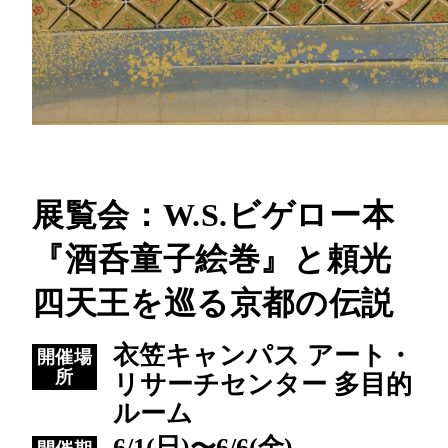
展覧会：W.S.ビゲロー本
『酒呑童子絵巻』と頼光
四天王を巡る京都の伝説
衣笠キャンパス アート・
開催場
所
リサーチセンター 多目的
ルーム
6/1(日)〜6/6(金)、