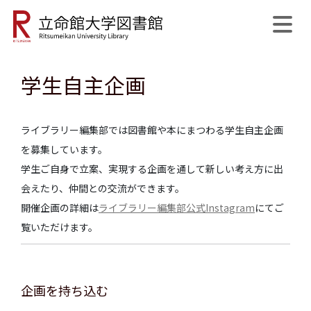
学生自主企画
公式SNS
開館日程
MyLibrary
English
サイト内検索
ライブラリー編集部では図書館や本にまつわる学生自主企画
を募集しています。
学生ご自身で立案、実現する企画を通して新しい考え方に出
会えたり、仲間との交流ができます。
開催企画の詳細は
ライブラリー編集部公式Instagram
にてご
覧いただけます。
企画を持ち込む