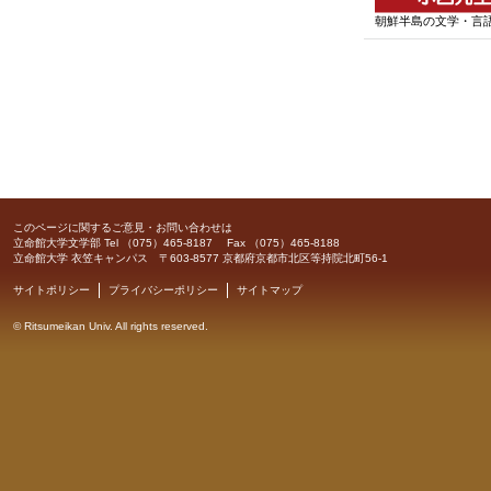
朝鮮半島の文学・言
このページに関するご意見・お問い合わせは
立命館大学文学部
Tel （075）465-8187 Fax （075）465-8188
立命館大学 衣笠キャンパス 〒603-8577 京都府京都市北区等持院北町56-1
サイトポリシー
プライバシーポリシー
サイトマップ
©
Ritsumeikan Univ
. All rights reserved.