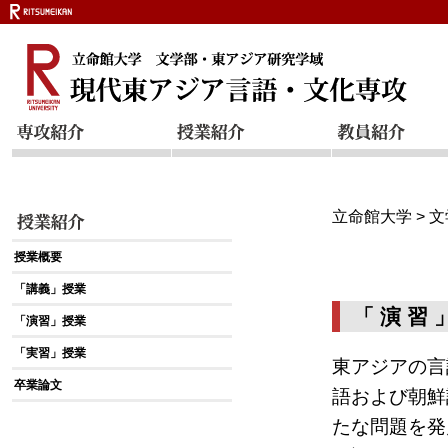
立命館大学
>
文
授業概要
「講義」授業
「 演 習 
「演習」授業
「実習」授業
東アジアの言
卒業論文
語および朝鮮
たな問題を発