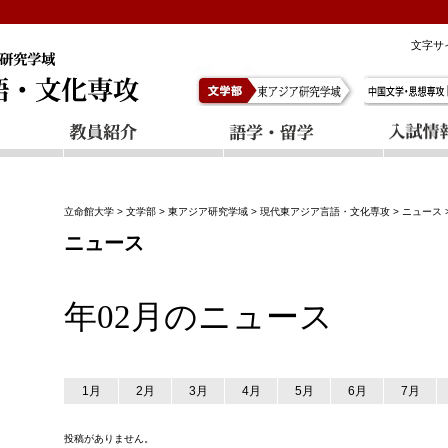
文字サ
立命館大学
>
文学部
>
東アジア研究学域
>
現代東アジア言語・文化専攻
>
ニュース
ニュース
年02月のニュース
1月
2月
3月
4月
5月
6月
7月
投稿がありません。