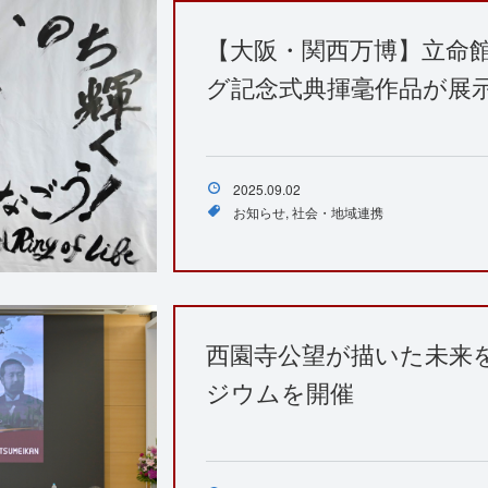
【大阪・関西万博】立命
グ記念式典揮毫作品が展
2025.09.02
お知らせ
社会・地域連携
西園寺公望が描いた未来
ジウムを開催