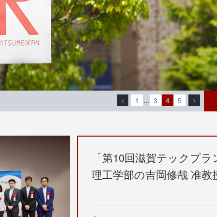
1
3
4
5
<
…
>
「第10回滋賀テックプ
理工学部の吉岡修哉 准教