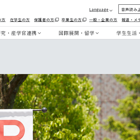
Language
音声読み
の方
在学生の方
保護者の方
卒業生の方
一般・企業の方
報道・メ
研究・産学官連携
国際展開・留学
学生生活