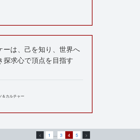
ケーは、己を知り、世界へ
き探求心で頂点を目指す
ツ＆カルチャー
1
3
4
5
<
…
>