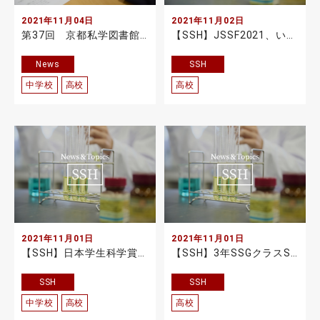
2021年11月04日
2021年11月02日
第37回 京都私学図書館フェアで本校生徒が表彰を受けました
【SSH】JSSF2021、いよいよ開幕！
News
SSH
中学校
高校
高校
2021年11月01日
2021年11月01日
【SSH】日本学生科学賞 京都府予選 中高とも最優秀賞獲得
【SSH】3年SSGクラスScience Project Presentation Day(英語による課題研究発表会) 開催
SSH
SSH
中学校
高校
高校