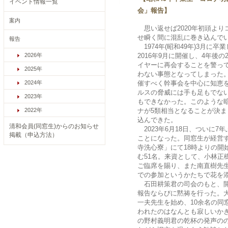
イベント情報一覧
会」報告】
案内
思い返せば2020年初頭より
せ瞬く間に混乱に巻き込んで
報告
1974年(昭和49年)3月に
2026年
2016年9月に開催し、4年後の
イヤーに再会することを警っ
2025年
わない事態となってしまった。一
2024年
催すべく幹事会を中心に知恵
ルスの脅威には手も足もでな
2023年
もできなかった。このような
2022年
ナが5類相当となることが決
込んできた。
清和会員(同窓生)からのお知らせ
2023年6月18日、ついに7
掲載（申込方法）
ことになった。同窓生が経営
寺洗心寮」にて18時よりの開
む51名。来資として、小林正
ご臨席を賜り、また南直樹先
での参加というかたちで花を
石田耕策君の司会のもと、開
報告ならびに黙祷を行った。
一夫先生を始め、10余名の同
われたのはなんとも寂しいか
の野村義明君の乾杯の発声の