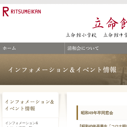
昭和49年卒同窓会
インフォメーション&
【昭和49年卒業生「コロナ明