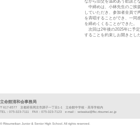
ながら旧交を温めあう歓談と
中締めは、小林先生のご挨拶
していただき、参加者全員で
を斉唱することができ、一同
を締めくくることができた。
次回は2年後の2025年に予
することを約束しお開きとし
立命館清和会事務局
〒617-8577 京都府長岡京市調子一丁目1-1 立命館中学校・高等学校内
TEL：075-323-7111 FAX：075-323-7123 e-mail： seiwakai@fkc.ritsumei.ac.jp
© Ritsumeikan Junior & Senior High School. All rights reserved.