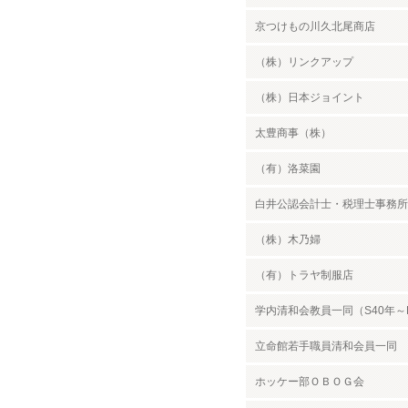
京つけもの川久北尾商店
（株）リンクアップ
（株）日本ジョイント
太豊商事（株）
（有）洛菜園
白井公認会計士・税理士事務所
（株）木乃婦
（有）トラヤ制服店
学内清和会教員一同（S40年～
立命館若手職員清和会員一同
ホッケー部ＯＢＯＧ会