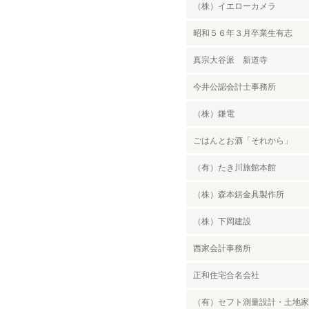
（株）イエローカメラ
昭和５６年３月卒業生有志
真宗大谷派 新道寺
今井公認会計士事務所
（株）鎌電
ごはんとお酒「それから」
（有）たき川旅館本館
（株）森本錺金具製作所
（株）下岡建設
西家会計事務所
正和住宅合名会社
（有）セフト測量設計・土地家