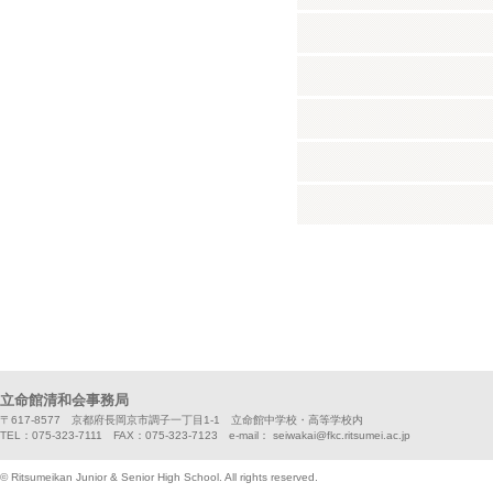
立命館清和会事務局
〒617-8577 京都府長岡京市調子一丁目1-1 立命館中学校・高等学校内
TEL：075-323-7111 FAX：075-323-7123 e-mail： seiwakai@fkc.ritsumei.ac.jp
© Ritsumeikan Junior & Senior High School. All rights reserved.