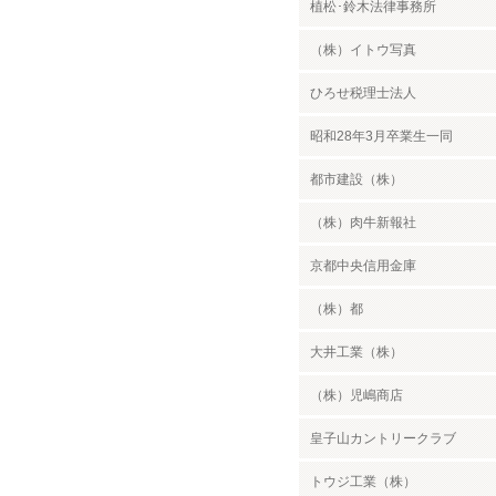
植松･鈴木法律事務所
（株）イトウ写真
ひろせ税理士法人
昭和28年3月卒業生一同
都市建設（株）
（株）肉牛新報社
京都中央信用金庫
（株）都
大井工業（株）
（株）児嶋商店
皇子山カントリークラブ
トウジ工業（株）