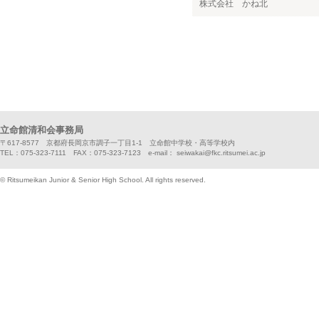
株式会社 かね北
立命館清和会事務局
〒617-8577 京都府長岡京市調子一丁目1-1 立命館中学校・高等学校内
TEL：075-323-7111 FAX：075-323-7123 e-mail： seiwakai@fkc.ritsumei.ac.jp
© Ritsumeikan Junior & Senior High School. All rights reserved.