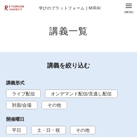
学びのプラットフォーム | MIRAI
講義一覧
講義を絞り込む
講義形式
ライブ配信
オンデマンド配信/見逃し配信
対面/会場
その他
開催曜日
平日
土・日・祝
その他