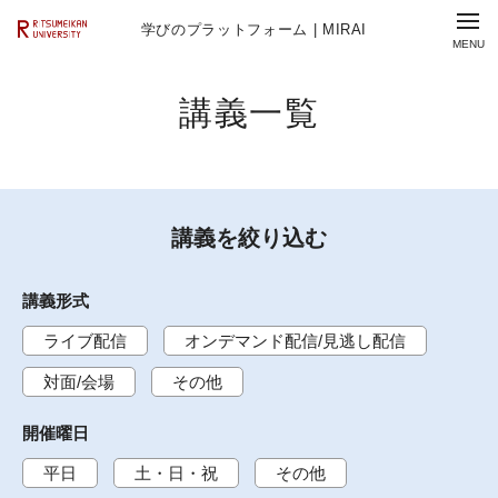
学びのプラットフォーム | MIRAI
講義一覧
講義を絞り込む
講義形式
ライブ配信
オンデマンド配信/見逃し配信
対面/会場
その他
開催曜日
平日
土・日・祝
その他