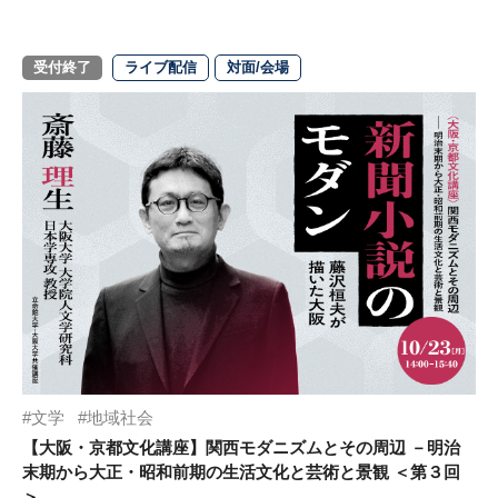
受付終了
ライブ配信
対面/会場
文学
地域社会
【大阪・京都文化講座】関西モダニズムとその周辺 －明治
末期から大正・昭和前期の生活文化と芸術と景観 ＜第３回
＞