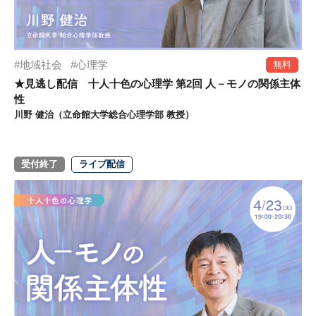
地域社会
心理学
無料
★見逃し配信 十人十色の心理学 第2回 人－モノの関係主体
性
川野 健治（立命館大学総合心理学部 教授）
受付終了
ライブ配信