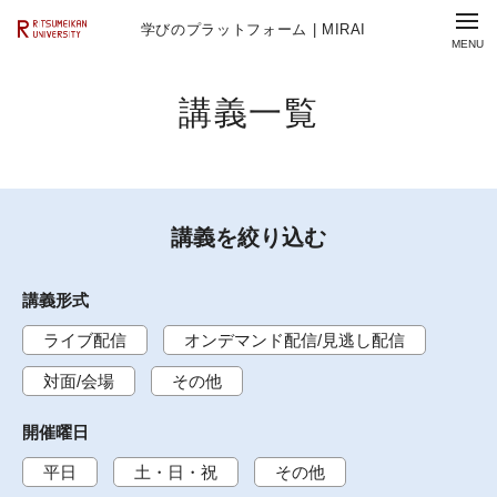
学びのプラットフォーム | MIRAI
講義一覧
講義を絞り込む
講義形式
ライブ配信
オンデマンド配信/見逃し配信
対面/会場
その他
開催曜日
平日
土・日・祝
その他