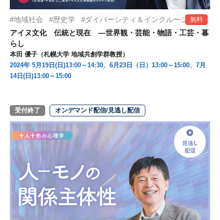
地域社会
歴史学
ダイバーシティ＆インクルージョン
無料
アイヌ文化 伝統と現在 ―世界観・芸能・物語・工芸・暮
らし
本田 優子（札幌大学 地域共創学群教授）
2024年 5月19日(日)13:00～14:30、6月23日（日）13:00～15:00、7月
14日(日)13:00～15:00
受付終了
オンデマンド配信/見逃し配信