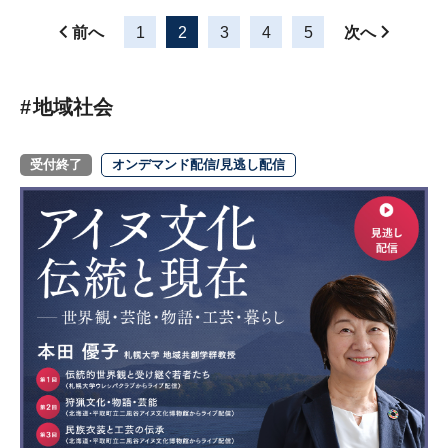
前へ
1
2
3
4
5
次へ
地域社会
受付終了
オンデマンド配信/見逃し配信