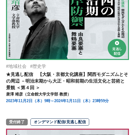
地域社会
歴史学
★見逃し配信 【大阪・京都文化講座】関西モダニズムとそ
の周辺 －明治末期から大正・昭和前期の生活文化と芸術と
景観 ＜第４回 ＞
唐澤 靖彦（立命館大学文学部 教授）
2023年11月2日（木）9時～2024年1月11日（木）23時59分
受付終了
オンデマンド配信/見逃し配信