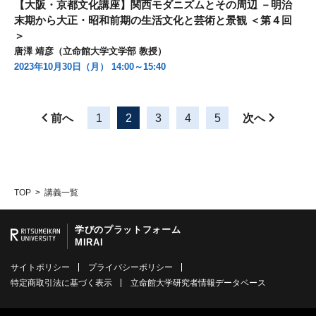
【大阪・京都文化講座】関西モダニズムとその周辺 －明治
末期から大正・昭和前期の生活文化と芸術と景観 ＜第４回
＞
唐澤 靖彦（立命館大学文学部 教授）
2023年10月30日（月） 14:00～15:40
前へ
1
2
3
4
5
次へ
TOP
講義一覧
学びのプラットフォーム
MIRAI
サイトポリシー
プライバシーポリシー
特定商取引法に基づく表示
立命館大学研究者情報データベース