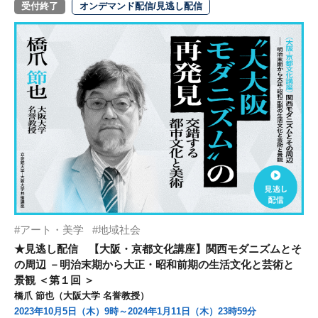
受付終了
オンデマンド配信/見逃し配信
アート・美学
地域社会
★見逃し配信 【大阪・京都文化講座】関西モダニズムとそ
の周辺 －明治末期から大正・昭和前期の生活文化と芸術と
景観 ＜第１回 ＞
橋爪 節也（大阪大学 名誉教授）
2023年10月5日（木）9時～2024年1月11日（木）23時59分