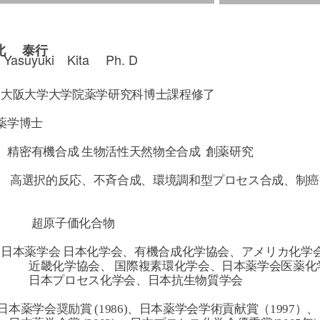
北 泰行
 Yasuyuki Kita Ph. D
 大阪大学大学院薬学研究科博士課程修了
薬学博士
 精密有機合成 生物活性天然物全合成 創薬研究
】 高選択的反応、不斉合成、環境調和型プロセス合成、制
子価化合物
 日本薬学会 日本化学会、有機合成化学協会、アメリカ化学
会、 国際複素環化学会、日本薬学会医薬化学
セス化学会、日本抗生物質学会
本薬学会奨励賞 (1986)、日本薬学会学術貢献賞（1997）、