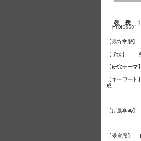
教 授 
Professor
【最終学歴】
【学位】 
【研究テーマ】
【キーワード
成、
超原
【所属学会】
近畿化学協
日本プロ
【受賞歴】 日