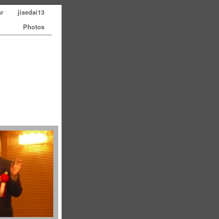
ar
jisedai13
Photos