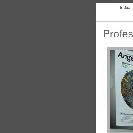
index
Profes