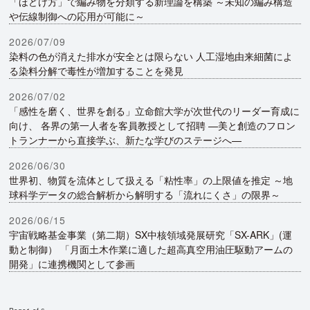
「ほどけ方」で編み物を分類する新理論を構築 ～未知の編み構造
や伝線制御への応用が可能に～
2026/07/09
染料の色が消えた排水が安全とは限らない 人工湿地由来細菌によ
る染料分解で毒性が増加することを発見
2026/07/02
「感性を磨く、世界を創る」立命館大学が次世代のリーダー育成に
向け、 各界の第一人者を客員教授として招聘 —美と創造のフロン
トランナーから直接学ぶ、新たな学びのステージへ—
2026/06/30
世界初、物質を流体として扱える「粘性率」の上限値を推定 ～地
球科学データの総合解析から解明する「流れにくさ」の限界～
2026/06/15
宇宙戦略基金事業（第二期）SX中核領域発展研究「SX-ARK」(運
動と制御） 「月面土木作業に適した超高真空用油圧駆動アームの
開発」に連携機関として参画