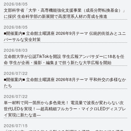
2026/08/05
文部科学省「大学・高専機能強化支援事業（成長分野転換基金）」
に採択 生命科学部の新展開で高度理系人材の育成を推進
2026/08/05
■開催案内■ 立命館土曜講座 2026年9月テーマ 伝統的街並みとユニ
バーサルな安全対策
2026/08/03
立命館大学が公認TikTokを開設 学生広報アンバサダーに18名を任
命 学生が企画・撮影・編集まで担う新たな大学広報を開始
2026/07/22
■開催案内■ 立命館土曜講座 2026年8月テーマ 平和外交の多様なか
たち
2026/07/22
単一材料で同一箇所から多色発光！ 電流量で波長が変わらない次
世代LEDを実現！―超高精細フルカラー・マイクロLEDディスプレ
イ実現に新たな道―
2026/07/15