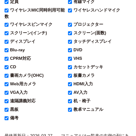
定員
有線マイク
ワイヤレスMIC同時利用可能
ワイヤレスハンドマイク
数
ワイヤレスピンマイク
プロジェクター
スクリーン(インチ)
スクリーン(面数)
ディスプレイ
タッチディスプレイ
Blu-ray
DVD
CPRM対応
VHS
CD
カセットデッキ
書画カメラ(OHC)
板書カメラ
Web用カメラ
HDMI入力
VGA入力
AV入力
遠隔講義対応
机・椅子
黒板
教卓マニュアル
備考
最終更新日：2026-03-27 マニュアルは一覧表の右側の列にあ