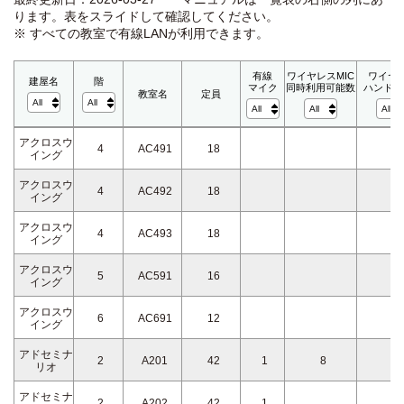
ります。表をスライドして確認してください。
※ すべての教室で有線LANが利用できます。
有線
ワイヤレスMIC
ワイヤ
建屋名
階
マイク
同時利用可能数
ハンドマ
教室名
定員
アクロスウ
4
AC491
18
イング
アクロスウ
4
AC492
18
イング
アクロスウ
4
AC493
18
イング
アクロスウ
5
AC591
16
イング
アクロスウ
6
AC691
12
イング
アドセミナ
2
A201
42
1
8
7
リオ
アドセミナ
2
A202
42
1