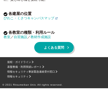
アドセミナ
4
A403
42
1
リオ
各建屋の位置
アドセミナ
4
A404
42
1
リオ
びわこ・くさつキャンパスマップ
アドセミナ
4
A405
42
1
リオ
各教室の種類・利用ルール
教室
／
自習施設
／
教材作成施設
アドセミナ
4
A406
42
1
リオ
よくある質問
アドセミナ
4
A407
42
1
リオ
アドセミナ
4
A408
42
1
規程・ガイドライン
リオ
基盤整備・利用実績レポート
アドセミナ
情報セキュリティ事故緊急連絡受付窓口
4
A409
42
1
リオ
情報セキュリティ
アドセミナ
4
A410
42
1
© 2021 Ritsumeikan Univ. All rights reserved.
リオ
アドセミナ
4
A411
42
1
リオ
アドセミナ
4
A412
42
1