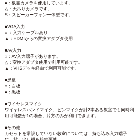
リオ
●：板書カメラを使用しています。
△：天吊りカメラです。
アドセミナ
3
A308
42
1
S：スピーカーフォン一体型です。
リオ
アドセミナ
■VGA入力
3
A309
42
1
リオ
○ ：入力ケーブルあり
▲：HDMIからの変換アダプタ使用
アドセミナ
3
A310
42
1
リオ
■AV入力
アドセミナ
○：AV入力端子があります。
3
A311
42
1
リオ
△：変換アダプタ使用で利用可能です。
▲：VHSデッキ経由で利用可能です。
アドセミナ
3
A312
42
1
リオ
■黒板
アドセミナ
○：白板
3
A313
42
1
リオ
●：黒板
アドセミナ
3
A314
42
1
■ワイヤレスマイク
リオ
ワイヤレスハンドマイク、ピンマイクが計2本ある教室でも同時利
アドセミナ
用可能数が1の場合、片方のみが利用できます。
4
A401
42
1
リオ
■その他
アドセミナ
4
A402
42
1
カセットを常設していない教室については、持ち込み入力端子
リオ
に、貸し出し機を接続可能。