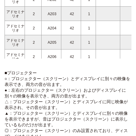
リオ
アドセミナ
2
A203
42
1
リオ
アドセミナ
2
A204
42
1
リオ
アドセミナ
2
A205
42
1
リオ
アドセミナ
2
A206
42
1
リオ
アドセミナ
2
A207
42
1
■プロジェクター
リオ
○：プロジェクター（スクリーン）とディスプレイに別々の映像を
アドセミナ
表示でき、両方の音が出ます。
2
A208
42
1
リオ
●：左右のプロジェクター（スクリーン）およびディスプレイに
別々の映像を表示でき、両方の音が出ます。
アドセミナ
2
A209
42
1
△：プロジェクター（スクリーン）とディスプレイに同じ映像が
リオ
表示され、その音が出ます。
アドセミナ
▲：プロジェクター（スクリーン）とディスプレイに別々の映像
2
A210
42
1
リオ
を表示できますが、音はプロジェクター（スクリーン）に表示し
ているものだけが出ます。
アドセミナ
2
A211
42
1
◎：プロジェクター（スクリーン）のみ設置されており、ディス
リオ