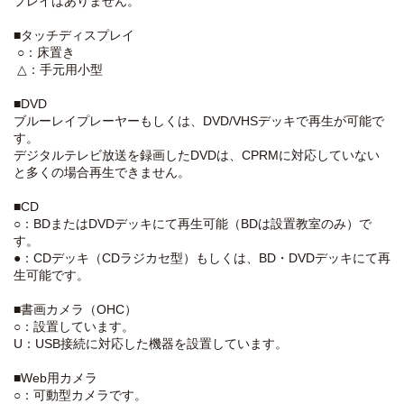
プレイはありません。
アドセミナ
2
A212
42
1
リオ
■タッチディスプレイ
○：床置き
アドセミナ
2
A213
42
1
リオ
△：手元用小型
アドセミナ
■DVD
2
A214
42
1
リオ
ブルーレイプレーヤーもしくは、DVD/VHSデッキで再生が可能で
す。
アドセミナ
3
A301
42
1
4
3
リオ
デジタルテレビ放送を録画したDVDは、CPRMに対応していない
と多くの場合再生できません。
アドセミナ
3
A302
42
1
リオ
■CD
○：BDまたはDVDデッキにて再生可能（BDは設置教室のみ）で
アドセミナ
3
A303
42
1
リオ
す。
●：CDデッキ（CDラジカセ型）もしくは、BD・DVDデッキにて再
アドセミナ
3
A304
42
1
生可能です。
リオ
■書画カメラ（OHC）
アドセミナ
3
A305
42
1
リオ
○：設置しています。
U：USB接続に対応した機器を設置しています。
アドセミナ
3
A306
42
1
リオ
■Web用カメラ
○：可動型カメラです。
アドセミナ
3
A307
42
1