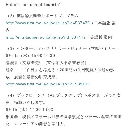
Entrepreneurs and Tourists”
（2）英語論文執筆サポートプログラム
http://www.ritsumei.ac.jp/file.jsp?id=537476
（日本語版 案
内）
http://en.ritsumei.ac.jp/file.jsp?id=537477
（英語版 案内）
（3）インターディシプリナリー・セミナー（学際セミナー）
6月8日（水）15:00-16:30
講演者：文京洙先生（立命館大学名誉教授）
題名：「『在日』を考える：20世紀の在日朝鮮人問題の形
成・展開と最新の研究成果」
http://www.ritsumei.ac.jp/file.jsp?id=539195
（4）ブックローンチ（AJIブッククラブ）※ポスターができ次
第、掲載いたします。
6月15（水）17:00-18:00
桐原翠『現代イスラーム世界の食事規定とハラール産業の国際
化―マレーシアの発想と牽引力』