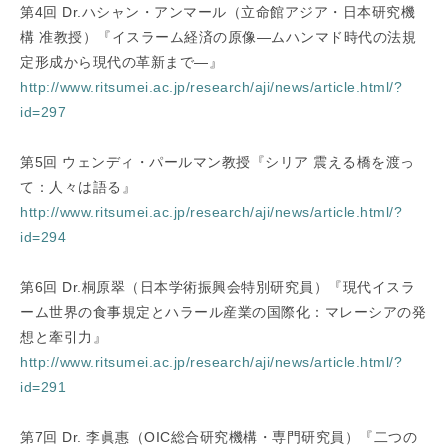
第4回 Dr.ハシャン・アンマール（立命館アジア・日本研究機
構 准教授）『イスラーム経済の原像―ムハンマド時代の法規
定形成から現代の革新まで―』
http://www.ritsumei.ac.jp/research/aji/news/article.html/?
id=297
第5回 ウェンディ・パールマン教授『シリア 震える橋を渡っ
て：人々は語る』
http://www.ritsumei.ac.jp/research/aji/news/article.html/?
id=294
第6回 Dr.桐原翠（日本学術振興会特別研究員）『現代イスラ
ーム世界の食事規定とハラール産業の国際化：マレーシアの発
想と牽引力』
http://www.ritsumei.ac.jp/research/aji/news/article.html/?
id=291
第7回 Dr. 李眞惠（OIC総合研究機構・専門研究員）『二つの