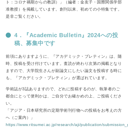
ト：コロナ禍期からの教訓）」（編者：金友子・国際関係学部
准教授）を掲載しています。創刊以来、初めての小特集です。
是非ご覧ください。
4．『Academic Bulletin』2024への投
稿、募集中です
前項にありますように、『アカデミック・ブレティン』は、随
時、投稿を受け付けています。査読が終わり次第の掲載となり
ますので、大学院生さんが副論文にしたい論文を投稿する時に
も、『アカデミック・ブレティン』が選ばれています。
学術誌が3誌ありますので、どれに投稿するのが、執筆者のご
都合にとって便利かは、ご自分でお確かめの上、ご投稿くださ
い。
「アジア・日本研究所の定期学術刊行物への投稿をお考えの方
へ（ご案内）」
https://www.ritsumei.ac.jp/research/aji/publication/submission_