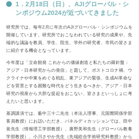
1．2月18日（日）、AJIグローバル・シ
ンポジウム2024が近づいてきました
研究所では、毎年2月に年次のAJIグローバル・シンポジウムを
開催しています。研究所でおこなわれている研究の成果や、先
端的な議論を教員、学生、院生、学外の研究者、市民の皆さま
に紹介する機会となっています。
今年度は「立命館発 これからの価値創造と私たちの羅針盤：
アジア・日本研究からの発信」と題して、ポストコロナ禍、ウ
クライナや中東をめぐる戦乱、東アジアの緊張、生成AI革命な
どを背景とする困難な時代をどう生きるべきか、アジア・日本
研究の視座から大胆な提起をおこない、皆さまといっしょに考
えたいと思います。
基調講演では、薮中三十二先生（本法人理事、元国際関係学部
客員教授）にお話いただき、パネルディカッションでは、田中
覚先生（情報理工学部教授）、廣野美和先生（グローバル教養
学部教授）、小川さやか先生（先端総合学術研究科教授）から