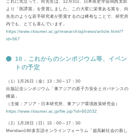
これに先立って、向先生は、12月3日、日本医史学会関西支部
より「医譚賞」を受賞しました。この大変に栄誉ある賞を、向
先生のような若手研究者が受賞するのは稀有なことで、研究所
内でも、とても喜んでいます。
https://www.ritsumei.ac.jp/research/aji/news/article.html/?
id=567
10．これからのシンポジウム等、イベン
トの予定
（1）1月26日（金）13：30～17：30
出版記念シンポジウム「東アジアの原子力安全とガバナンスの
構築」
（主催：アジア・日本研究所、東アジア環境政策研究会）
https://www.ritsumei.ac.jp/file.jsp?id=602032
（2）1月28日（日）15：00～17：30
Meridian180多言語オンラインフォーラム「超高齢社会の新し