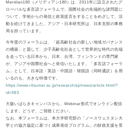
Meridian180（メリディアン180）は、2011年に設立されたグ
ローバルな多言語フォーラムで、国際社会の先端的な諸問題に
ついて、学術からの発信と政策提言をすることをめざして、活
動を続けてきました。アジア・日本研究所は、日本支部の事務
局を担っています。
今年度のフォーラムは、「超高齢社会の新しい地域ガバナンス
の構築」と題して、少子高齢化社会として世界的な時代の先端
を走っている日本から、日本、台湾、フィンランドの専門家
が、アジアや国際社会へと発信いたします。「多言語フォーラ
ム」として、日本語・英語・中国語・韓国語（同時通訳）を用
いるのも、大きな特徴です。
https://www.ritsumei.ac.jp/research/aji/news/article.html/?
id=583
大阪いばらきキャンパスから、Webinar形式でオンライン配信
します。どうぞ、ご視聴ください。
なお、本フォーラムは、本大学研究部の「ノースウェスタン大
学との協力協定に基づく成果発信プログラム」の財政支援を受