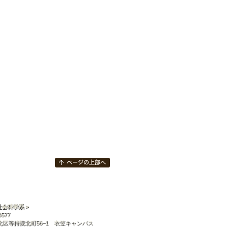
社会科学系 >
8577
北区等持院北町56−1 衣笠キャンパス