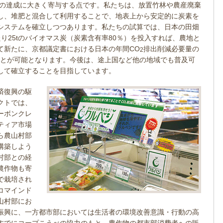
標の達成に大きく寄与する点です。私たちは、放置竹林や農産廃棄
し、堆肥と混合して利用することで、地表上から安定的に炭素を
システムを確立しつつあります。私たちの試算では、日本の田畑
あたり25tのバイオマス炭（炭素含有率80％）を投入すれば、農地と
て新たに、京都議定書における日本の年間CO
排出削減必要量の
2
ることが可能となります。今後は、途上国など他の地域でも普及可
して確立することを目指しています。
済復興の駆
クトでは、
ーボンクレ
ティア市場
ら農山村部
構築しよう
村部との経
農作物も寄
で栽培され
コマインド
山村部にお
振興に、一方都市部においては生活者の環境改善意識・行動の高