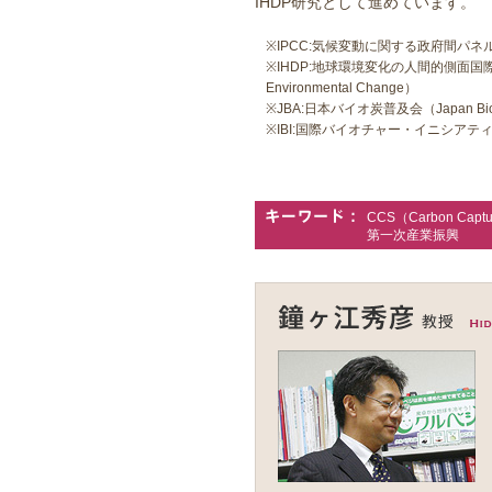
IHDP研究として進めています。
※IPCC:気候変動に関する政府間パネル（Interg
※IHDP:地球環境変化の人間的側面国際計画（Inte
Environmental Change）
※JBA:日本バイオ炭普及会（Japan Biocha
※IBI:国際バイオチャー・イニシアティブ（Inter
CCS（Carbon C
第一次産業振興