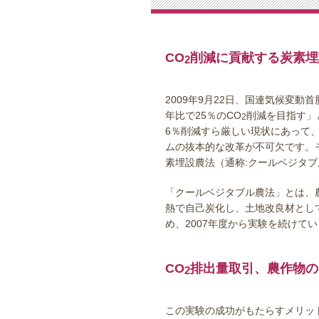
CO
削減に貢献する炭素埋
2
2009年9月22日、国連気候変動
年比で25％のCO
削減を目指す」
2
6％削減すら厳しい現状にあって、
ムの抜本的な改革が不可欠です。
素埋設農法（通称:クールベジタ
「クールベジタブル農法」とは、
熱で自己炭化し、土地改良材とし
め、2007年度から実験を続けて
CO
排出量取引、農作物の
2
この実験の成功がもたらすメリッ