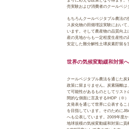
まりに応える政策となり得ます。
売実験および消費者のクールベジ
もちろんクールベジタブル農法の
ス炭化物の田畑埋設実験において
います。そして農産物の品質向上
産の見地からも一定程度生産性の
安定した難分解性土壌炭素貯留を
世界の気候変動緩和対策へ
クールベジタブル農法を通じた炭
政策に留まりません。炭素隔離は、
て可能性があるものとしてリスト
間的な側面に言及するIHDP（※
文発表を通じて世界に公表するこ
を目指しています。そのためにJB
へも公表しています。2009年度
地球規模の気候変動緩和対策に貢