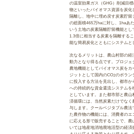
の温室効果ガス（GHG）削減目
物といったバイオマス資源を炭化
隔離し、地中に埋め戻す炭素貯留
の総面積465万haに対し、1ha
いう土地の炭素隔離貯留機能とし
1.3倍に相当する炭素を隔離す
能な簡易炭化とともにシステムと
次なるメリットは、農山村部の経
動力となり得る点です。プロジェ
農地機能としてバイオマス炭をカ
ジットとして国内のCO
のボラン
2
に投入する方法を見出し、都市か
への持続的な資金還流システムを
としています。また都市部と農山
済循環には、当然炭素だけでなく
与します。クールベジタブル農法
た農作物の機能には、消費者のエ
に応える形で販売することで、農
いては地産地消地廃地活型の経済