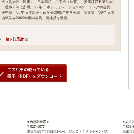
会（副会長・理事）、日本環境共生学会（理事）、資産評価政策学会
（理事）等に所属。'99年 日本シミュレーション&ゲーミング学会賞・
優秀賞、'05年 日本計画行政学会2005年度学会賞・論文賞、'09年 日本
地域学会2009年度学会賞・著述賞を受賞。
ス：
鐘ヶ江秀彦
< 自然科学系 >
< 人文
〒527−8577
〒603−
滋賀県草津市野路東1−1−1 びわこ・くさつキャンパス
京都市