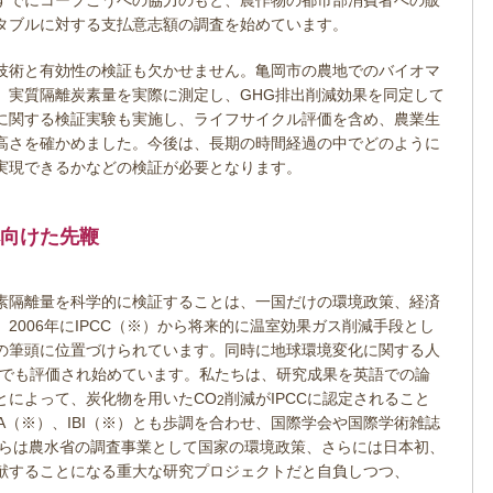
すでにコープこうべの協力のもと、農作物の都市部消費者への販
タブルに対する支払意志額の調査を始めています。
技術と有効性の検証も欠かせません。亀岡市の農地でのバイオマ
、実質隔離炭素量を実際に測定し、GHG排出削減効果を同定して
に関する検証実験も実施し、ライフサイクル評価を含め、農業生
高さを確かめました。今後は、長期の時間経過の中でどのように
実現できるかなどの検証が必要となります。
向けた先鞭
素隔離量を科学的に検証することは、一国だけの環境政策、経済
2006年にIPCC（※）から将来的に温室効果ガス削減手段とし
の筆頭に位置づけられています。同時に地球環境変化に関する人
）でも評価され始めています。私たちは、研究成果を英語での論
とによって、炭化物を用いたCO
削減がIPCCに認定されること
2
A（※）、IBI（※）とも歩調を合わせ、国際学会や国際学術雑誌
からは農水省の調査事業として国家の環境政策、さらには日本初、
献することになる重大な研究プロジェクトだと自負しつつ、