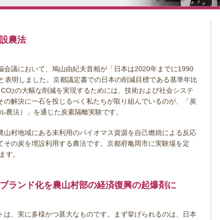
設農法
首脳会議において、鳩山由紀夫首相が「日本は2020年までに1990
と表明しました。京都議定書での日本の削減目標である基準年比
CO
の大幅な削減を実現するためには、技術および社会システ
2
その解決に一石を投じるべく私たちが取り組んでいるのが、「炭
ブル農法）」を通じた炭素隔離実験です。
農山村地域にある未利用のバイオマス資源を自己燃焼による反応
てその炭を埋設利用する農法です。京都府亀岡市に実験場を定
います。
ブランド化を農山村部の経済復興の起爆剤に
トは、実に多様かつ甚大なものです。まず挙げられるのは、日本