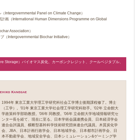
overnmental Panel on Climate Change）
rnational Human Dimensions Programme on Global
r Association）
governmental Biochar Initiative）
apture Storage）バイオマス炭化、カーボンクレジット、クールベジタブル、
1994年 東京工業大学理工学研究科社会工学博士後期課程修了。博士
（工学）。'01年 東京工業大学社会理工学研究科助手。'02年 立命館大
学政策科学部助教授。'06年 同教授。'06年 立命館大学地域情報研究セ
ンター長を経て、現在に至る。日本学術会議連携会員、日本経済学会
連合会評議員、横断型基幹科学技術研究団体連合代議員。木質炭化学
会、JBA、日本計画行政学会、日本地域学会、日本都市計画学会、日
本不動産学会、地域安全学会、日本シミュレーション&ゲーミング学