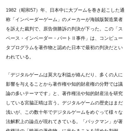
1982（昭和57）年、日本中に大ブームを巻き起こした通
称「インベーダーゲーム」のメーカーが海賊版製造業者
を訴えた裁判で、原告側勝訴の判決が下った。この「ス
ペース・インベーダー・パートⅡ事件」は、コンピュー
タプログラムを著作物と認めた日本で最初の判決だとい
われている。
「デジタルゲームは莫大な利益が絡んだり、多くの人に
影響を与えることから著作権や知的財産権の分野では議
論の多いテーマです」と、著作権法や知的財産法を研究
している宮脇正晴は言う。デジタルゲームの歴史はまだ
浅いが、この数十年でデジタルゲームをめぐって様々な
法解釈上の論点が現れてきている。「パックマン」が著
作権法の「映画の著作物」に当たることを認めた判例