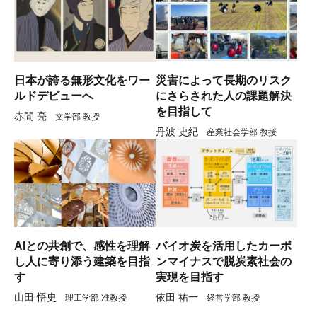
日本が誇る無形文化をワー
災害によって長期のリスク
ルドデビューへ
にさらされた人の課題解決
を目指して
赤間 亮
文学部 教授
丹波 史紀
産業社会学部 教授
AIとの共創で、感性を理解
バイオ炭を活用したカーボ
し人に寄り添う建築を目指
ンマイナスで脱炭素社会の
す
実現を目指す
山田 悟史
依田 祐一
理工学部 准教授
経営学部 教授