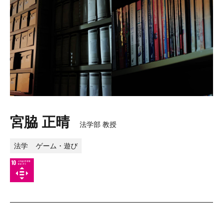
宮脇 正晴
法学部 教授
法学
ゲーム・遊び