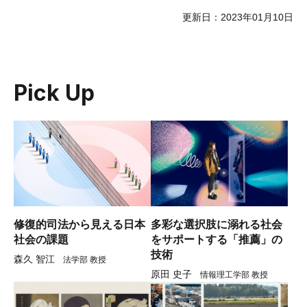
更新日：2023年01月10日
Pick Up
修復的司法から見える日本
多彩な選択肢に溺れる社会
社会の課題
をサポートする「推薦」の
技術
森久 智江
法学部 教授
原田 史子
情報理工学部 教授