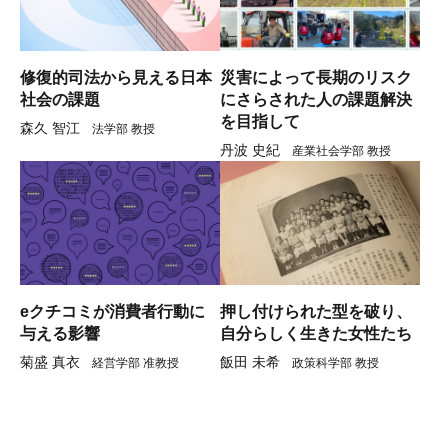
修復的司法から見える日本
災害によって長期のリスク
社会の課題
にさらされた人の課題解決
を目指して
森久 智江
法学部 教授
丹波 史紀
産業社会学部 教授
eクチコミが消費者行動に
押し付けられた型を破り、
与える影響
自分らしく生きた女性たち
菊盛 真衣
飯田 未希
経営学部 准教授
政策科学部 教授