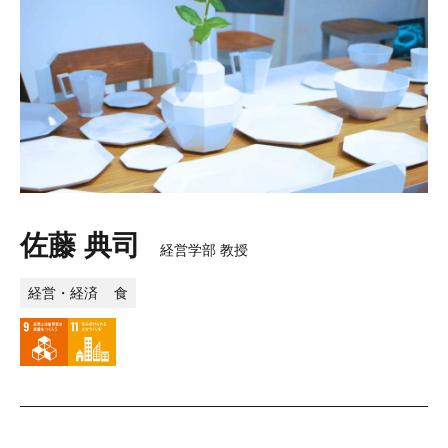
佐藤 典司
経営学部 教授
経営・経済
食