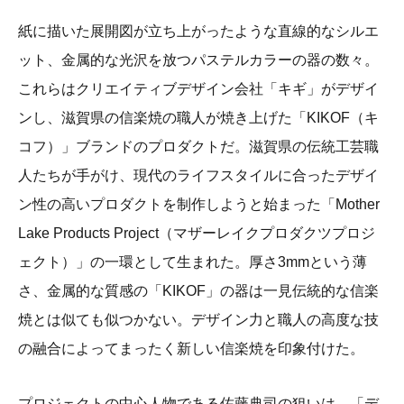
紙に描いた展開図が立ち上がったような直線的なシルエ
ット、金属的な光沢を放つパステルカラーの器の数々。
これらはクリエイティブデザイン会社「キギ」がデザイ
ンし、滋賀県の信楽焼の職人が焼き上げた「KIKOF（キ
コフ）」ブランドのプロダクトだ。滋賀県の伝統工芸職
人たちが手がけ、現代のライフスタイルに合ったデザイ
ン性の高いプロダクトを制作しようと始まった「Mother
Lake Products Project（マザーレイクプロダクツプロジ
ェクト）」の一環として生まれた。厚さ3mmという薄
さ、金属的な質感の「KIKOF」の器は一見伝統的な信楽
焼とは似ても似つかない。デザイン力と職人の高度な技
の融合によってまったく新しい信楽焼を印象付けた。
プロジェクトの中心人物である佐藤典司の狙いは、「デ