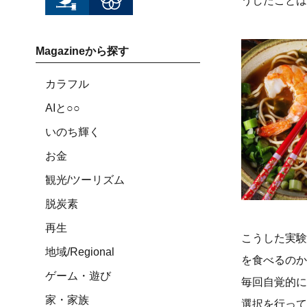
うしたことは
Magazineから探す
カラフル
AIと○○
いのち輝く
お金
観光/ツーリズム
脱炭素
再生
こうした実験
地域/Regional
を食べるのか
ゲーム・遊び
毎回自覚的に
家・家族
選択を行って