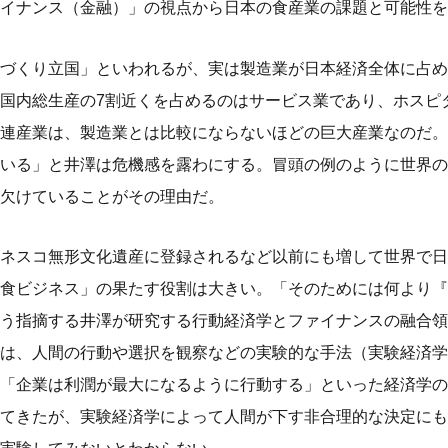
イナンス（金融）」の視点から日本の食産業の課題と可能性を
づくり立国」といわれるが、実は製造業が日本経済全体に占め
国内総生産の7割近くを占めるのはサービス業であり、ホスピ
連産業は、製造業とは比較にならないほどの巨大産業なのだ。
いる」と井澤は危機感を露わにする。冒頭の例のように世界の
欠けていることがその理由だ。
ネスコ無形文化遺産に登録されるなど以前にも増して世界で日
食ビジネス」の果たす役割は大きい。「そのためには何より『
う指摘する井澤が研究する行動経済学とファイナンスの融合領
は、人間の行動や選択を観察などの実験的な手法（実験経済学
「企業は利潤が最大になるように行動する」といった経済学の
てきたが、実験経済学によって人間が下す非合理的な決定にも