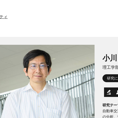
ティ
小川
理工学部
研究に
研究テー
自動車交
の分析、