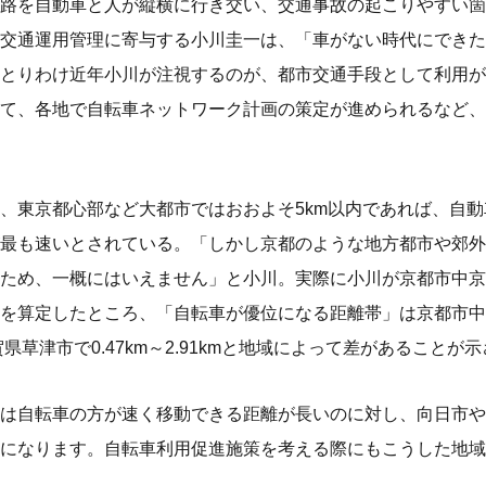
路を自動車と人が縦横に行き交い、交通事故の起こりやすい箇
交通運用管理に寄与する小川圭一は、「車がない時代にできた
とりわけ近年小川が注視するのが、都市交通手段として利用が
て、各地で自転車ネットワーク計画の策定が進められるなど、
、東京都心部など大都市ではおおよそ5km以内であれば、自
最も速いとされている。「しかし京都のような地方都市や郊外
ため、一概にはいえません」と小川。実際に小川が京都市中京
を算定したところ、「自転車が優位になる距離帯」は京都市中京区で0
滋賀県草津市で0.47km～2.91kmと地域によって差があることが
は自転車の方が速く移動できる距離が長いのに対し、向日市や
になります。自転車利用促進施策を考える際にもこうした地域