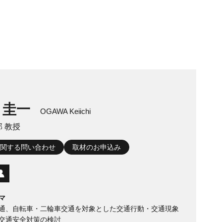
 圭一
OGAWA Keiichi
 教授
関する問い合わせ
取材のお申込み
マ
通、自転車・二輪車交通を対象とした交通行動・交通現象
交通安全対策の検討