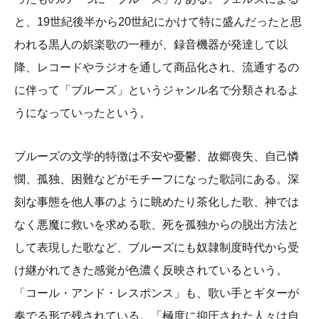
と、19世紀後半から20世紀にかけて特に盛んだったと思
われる黒人の娯楽歌の一種が、録音機器が発達して以
降、レコードやラジオを通して商品化され、流通するの
に伴って「ブルーズ」というジャンル名で分類されるよ
うになっていったという。
ブルーズの文学的特徴は不安や憂鬱、故郷喪失、自己憐
憫、孤独、困難などがモチーフになった歌詞にある。深
刻な事態を他人事のように眺めたり茶化した歌、神では
なく悪魔に救いを求める歌、死を孤独からの脱出方法と
して表現した歌など、ブルーズにも奴隷制度時代から受
け継がれてきた感覚が色濃く反映されているという。
「コール・アンド・レスポンス」も、歌い手とギターが
奏でる形で残されている。「極度に抑圧された人々は自