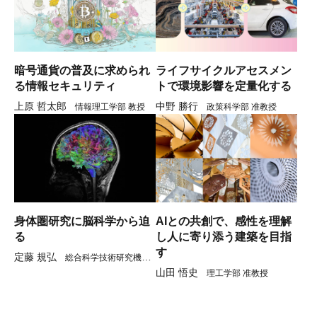
暗号通貨の普及に求められ
ライフサイクルアセスメン
る情報セキュリティ
トで環境影響を定量化する
上原 哲太郎
中野 勝行
情報理工学部 教授
政策科学部 准教授
身体圏研究に脳科学から迫
AIとの共創で、感性を理解
る
し人に寄り添う建築を目指
す
定藤 規弘
総合科学技術研究機構
山田 悟史
教授
理工学部 准教授