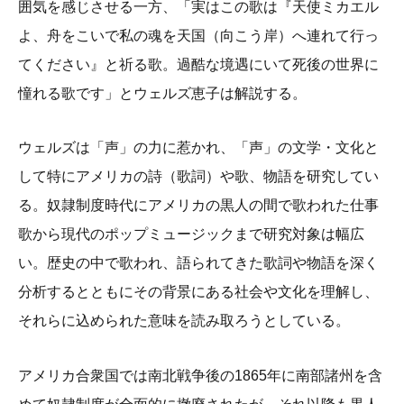
囲気を感じさせる一方、「実はこの歌は『天使ミカエル
よ、舟をこいで私の魂を天国（向こう岸）へ連れて行っ
てください』と祈る歌。過酷な境遇にいて死後の世界に
憧れる歌です」とウェルズ恵子は解説する。
ウェルズは「声」の力に惹かれ、「声」の文学・文化と
して特にアメリカの詩（歌詞）や歌、物語を研究してい
る。奴隷制度時代にアメリカの黒人の間で歌われた仕事
歌から現代のポップミュージックまで研究対象は幅広
い。歴史の中で歌われ、語られてきた歌詞や物語を深く
分析するとともにその背景にある社会や文化を理解し、
それらに込められた意味を読み取ろうとしている。
アメリカ合衆国では南北戦争後の1865年に南部諸州を含