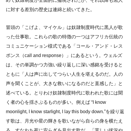
めて奴隷制度が全面的に撤廃されたが、それ以降も黒人
に対する差別の歴史は連綿と続いてきた。
冒頭の「こげよ、マイケル」は奴隷制度時代に黒人が歌
った仕事歌。これらの歌の特徴の一つはアフリカ伝統の
コミュニケーション様式である「コール・アンド・レス
ポンス（call and response）」にあるという。ウェルズ
は、その単調かつ力強い繰り返しに深い感銘を受けると
ともに「人は声に出してつらい人生を堪えるのだ。人の
声を聞くことが、大きな救いになるのだと直感した」と
述べている。とりわけ奴隷制度時代に歌われた歌には聞
く者の心を揺さぶるものが多い。例えば “I know
moonlight, I know starlight, I lay this body down.”を繰り返
す歌は、月光や星の輝きを歌いながら自らの身を横たえ
る、すなわち死に安らぎを見出す歌だ。「苦しい状況や