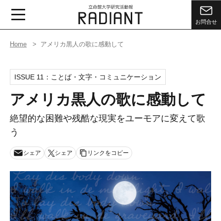
お問合せ
Home
アメリカ黒人の歌に感動して
ISSUE 11：
ことば・文字・コミュニケーション
アメリカ黒人の歌に感動して
絶望的な困難や残酷な現実をユーモアに変えて歌
う
シェア
シェア
リンクをコピー