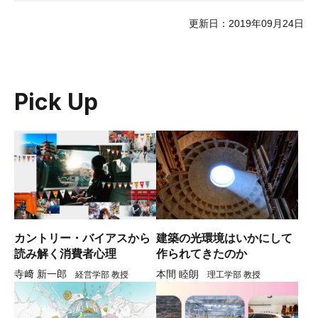
更新日：2019年09月24日
Pick Up
カントリー・バイアスから
建築の光環境はいかにして
読み解く消費者心理
作られてきたのか
寺﨑 新一郎
本間 睦朗
経営学部 教授
理工学部 教授