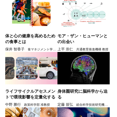
体と心の健康を高めるため
モア・ザン・ヒューマンと
の食事とは
の出会い
保井 智香子
上平 崇仁
食マネジメント学部
共通教育推進機構 教授
教授
ライフサイクルアセスメン
身体圏研究に脳科学から迫
トで環境影響を定量化する
る
中野 勝行
定藤 規弘
政策科学部 准教授
総合科学技術研究機構
教授