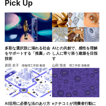
Pick Up
多彩な選択肢に溺れる社会
AIとの共創で、感性を理解
をサポートする「推薦」の
し人に寄り添う建築を目指
技術
す
原田 史子
山田 悟史
情報理工学部 教授
理工学部 准教授
AI活用に必要な法のあり方
eクチコミが消費者行動に