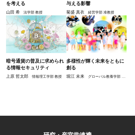
を考える
与える影響
山田 希
菊盛 真衣
法学部 教授
経営学部 准教授
暗号通貨の普及に求められ
多様性が輝く未来をともに
る情報セキュリティ
創る
上原 哲太郎
堀江 未来
情報理工学部 教授
グローバル教養学部 教
授
研究・産官学連携