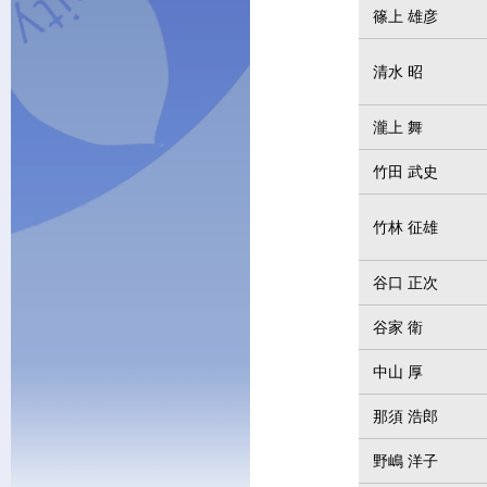
篠上 雄彦
清水 昭
瀧上 舞
竹田 武史
竹林 征雄
谷口 正次
谷家 衛
中山 厚
那須 浩郎
野嶋 洋子