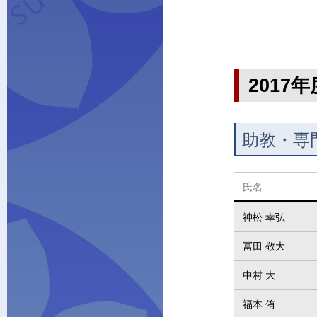
2017
助教・専
氏名
神松 幸弘
冨田 敬大
中村 大
福本 侑