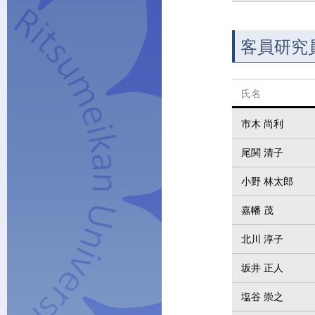
客員研究
氏名
市木 尚利
尾関 清子
小野 林太郎
嘉幡 茂
北川 淳子
坂井 正人
塩谷 崇之