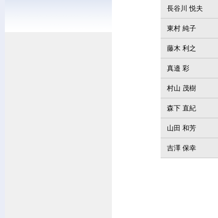
長谷川 悦夫
東村 純子
藤木 利之
真邉 彩
村山 茂樹
森下 直紀
山田 和芳
吉澤 保幸