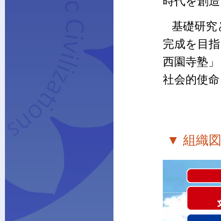
時代を創造
基礎研究
完成を目指
西園寺塾」
社会的使命
▼ 組織