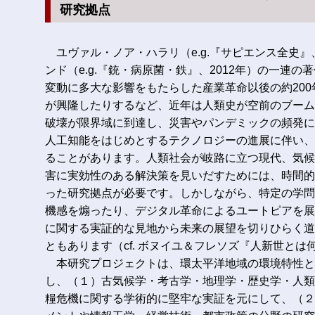
研究拠点
ユヴァル・ノア・ハラリ（e.g.『サピエンス全史』
ンド（e.g.『銃・病原菌・鉄』、2012年）の一連
変動に多大な影響をもたらした産業革命以後の約20
が興隆したりするなど、近年は人類史が空前のブーム
破壊が限界域に到達し、災害やパンデミックの頻発に
人工知能をはじめとするテクノロジーの進展に伴い、
ることがあります。人類社会が岐路に立つ現代、気候
害に実効性のある解決策を見いだすためには、時間的
った研究拠点が必要です。しかしながら、特定の学問
機感を煽ったり、デジタル革命によるユートピアを展
に関する実証的な見地から未来の展望を切りひらく道
ともあります（cf. ボヌイユ＆フレソズ『人新世とは何
本研究プロジェクトは、環太平洋地域の環境特性と
し、（１）古気候学・考古学・地理学・歴史学・人類
糧危機に関する学術的に堅牢な実証を元にして、（２