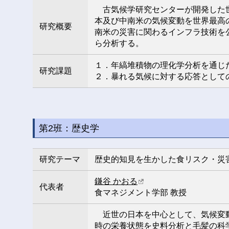
古気候学研究センターが開発した
本及び中南米の気候変動を世界最高
研究概要
南米の災害に関わるインフラ技術を
ら分析する。
１．年縞堆積物の理化学分析を通じ
研究課題
２．暴れる気候に対する応答として
第2班：歴史学
研究テーマ
歴史的知見を生かした食リスク・災
鎌谷 かおる
代表者
食マネジメント学部 教授
近世の日本を中心として、気候変
時の栄養状態を史料分析と毛髪の科