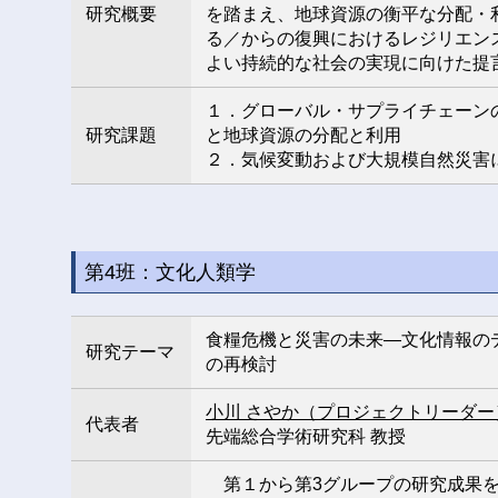
研究概要
を踏まえ、地球資源の衡平な分配・
る／からの復興におけるレジリエン
よい持続的な社会の実現に向けた提
１．グローバル・サプライチェーン
研究課題
と地球資源の分配と利用
２．気候変動および大規模自然災害
第4班：文化人類学
食糧危機と災害の未来―文化情報の
研究テーマ
の再検討
小川 さやか（プロジェクトリーダー
代表者
先端総合学術研究科 教授
第１から第3グループの研究成果を