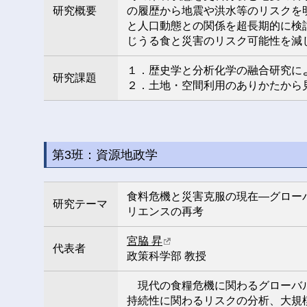
研究概要
の履歴から地震や洪水等のリスクを明
と人口動態との関係を超長期的に検
じうる食と災害のリスク可能性を減
１．歴史学と分析化学の融合研究に
研究課題
２．土地・空間利用のありかたから
第3班：資源地政学
食料危機と災害克服の現在―グロー
研究テーマ
リエンスの再考
宮脇 昇
代表者
政策科学部 教授
現代の食糧危機に関わるグローバ
持続性に関わるリスクの分析、大規