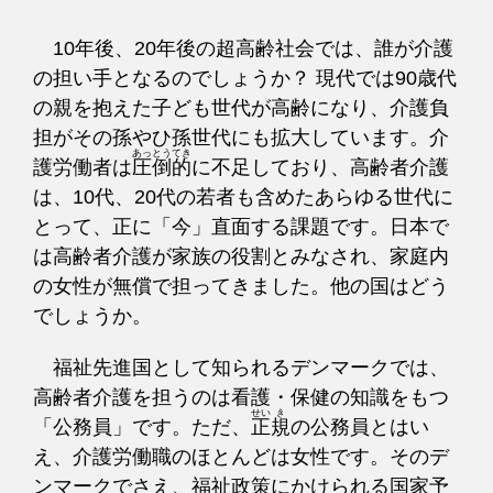
10年後、20年後の超高齢社会では、誰が介護
の担い手となるのでしょうか？ 現代では90歳代
の親を抱えた子ども世代が高齢になり、介護負
担がその孫やひ孫世代にも拡大しています。介
護労働者は
圧
倒
的
に不足しており、高齢者介護
は、10代、20代の若者も含めたあらゆる世代に
とって、正に「今」直面する課題です。日本で
は高齢者介護が家族の役割とみなされ、家庭内
の女性が無償で担ってきました。他の国はどう
でしょうか。
福祉先進国として知られるデンマークでは、
高齢者介護を担うのは看護・保健の知識をもつ
「公務員」です。ただ、
正
規
の公務員とはい
え、介護労働職のほとんどは女性です。そのデ
ンマークでさえ、福祉政策にかけられる国家予