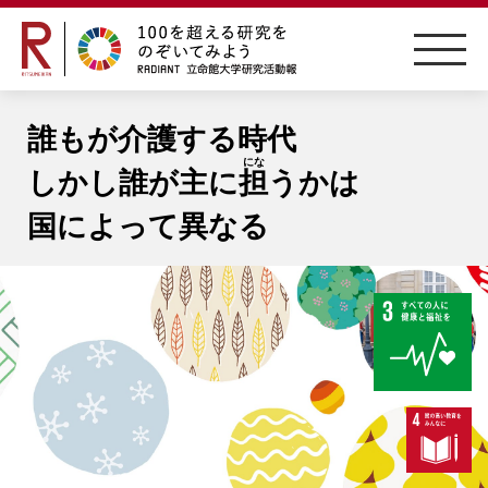
RITSUMEIKAN
誰もが介護する時代
しかし誰が主に
担
うかは
国によって異なる