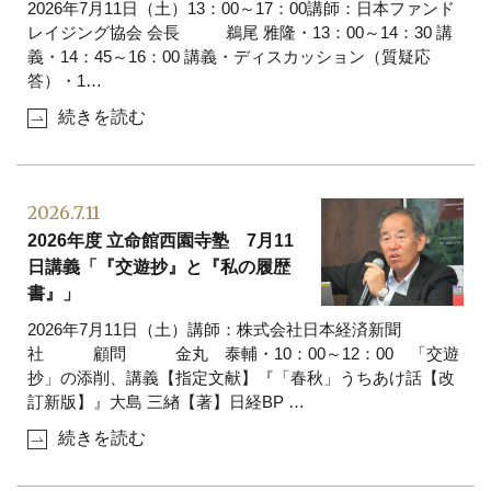
2026年7月11日（土）13：00～17：00講師：日本ファンド
レイジング協会 会長 鵜尾 雅隆・13：00～14：30 講
義・14：45～16：00 講義・ディスカッション（質疑応
答）・1
…
続きを読む
2026.7.11
2026年度 立命館西園寺塾 7月11
日講義「『交遊抄』と『私の履歴
書』」
2026年7月11日（土）講師：株式会社日本経済新聞
社 顧問 金丸 泰輔・10：00～12：00 「交遊
抄」の添削、講義【指定文献】『「春秋」うちあけ話【改
訂新版】』大島 三緖【著】日経BP
…
続きを読む