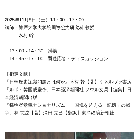
2025年11月8日（土）13：00～17：00
講師：神戸大学大学院国際協力研究科 教授
木村 幹
・13：00～14：30 講義
・14：45～17：00 質疑応答・ディスカッション
【指定文献】
『日韓歴史認識問題とは何か』木村 幹【著】ミネルヴァ書房
『ルポ・韓国戒厳令』日本経済新聞社 ソウル支局【編集】日
本経済新聞出版
『犠牲者意識ナショナリズム――国境を超える「記憶」の戦
争』林 志弦【著】澤田 克己【翻訳】東洋経済新報社