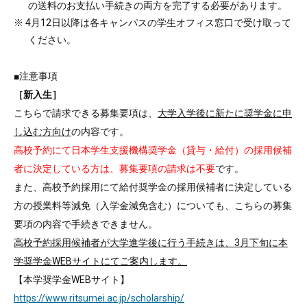
の送料のお支払い手続きの両方を完了する必要があります。
※ 4月12日以降は各キャンパスの学生オフィス窓口で受け取って
ください。
■注意事項
［新入生］
こちらで請求できる募集要項は、
大学入学後に新たに奨学金に申
し込む方向け
の内容です。
高校予約にて日本学生支援機構奨学金（貸与・給付）の採用候補
者に決定している方は、募集要項の請求は不要
です。
また、高校予約採用にて給付奨学金の採用候補者に決定している
方の授業料等減免（入学金減免含む）についても、こちらの募集
要項の内容で手続きできません。
高校予約採用候補者が大学進学後に行う手続きは、3月下旬に本
学奨学金WEBサイトにてご案内します。
【本学奨学金WEBサイト】
https://www.ritsumei.ac.jp/scholarship/