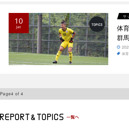
サ
10
体
Jan
群
202
体育
Page4 of 4