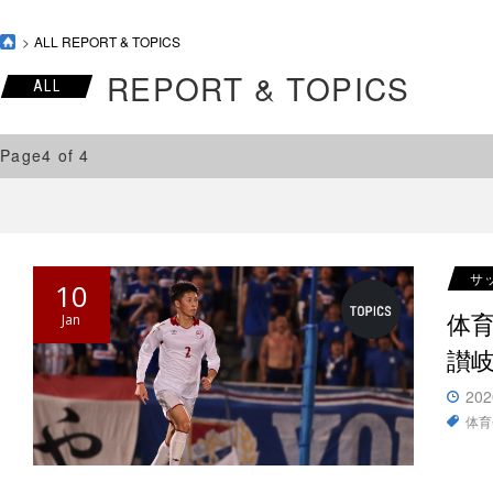
ALL REPORT & TOPICS
REPORT & TOPICS
ALL
Page4 of 4
サ
10
体
Jan
讃
202
体育