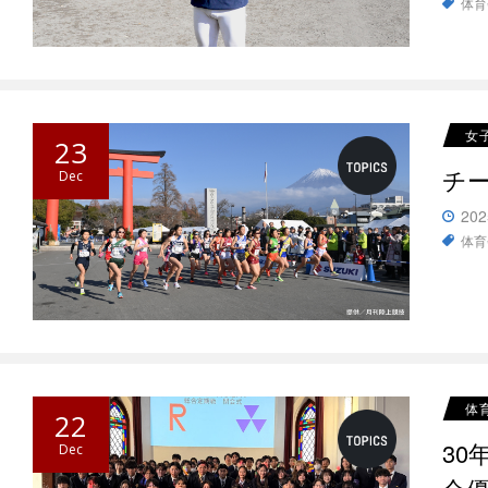
体育
女
23
チー
Dec
202
体育
体
22
3
Dec