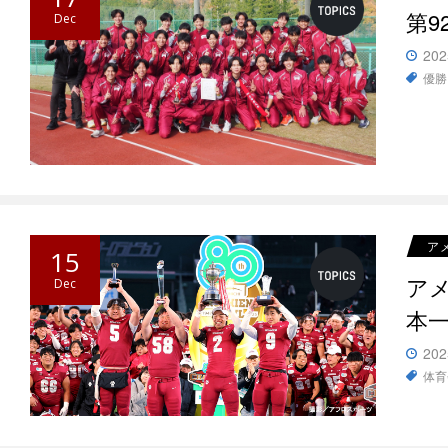
第9
Dec
202
優勝
ア
15
アメ
Dec
本
202
体育