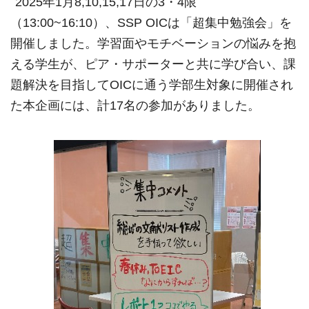
2025
年
1
月
8,10,15,17
日の
3
・
4
限
（
13:00~16:10
）、
SSP OIC
は「超集中勉強会」を
開催しました。学習面やモチベーションの悩みを抱
える学生が、ピア・サポーターと共に学び合い、課
題解決を目指して
OIC
に通う学部生対象に開催され
た本企画には、計
17
名の参加がありました。