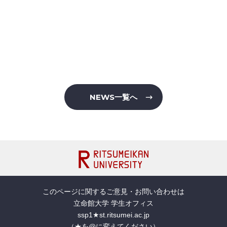
NEWS一覧へ
このページに関するご意見・お問い合わせは
立命館大学 学生オフィス
ssp1★st.ritsumei.ac.jp
（★を@に変えてください）