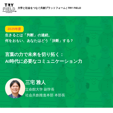
大学と社会をつなぐ
共創プラットフォーム
|
TRY FIELD
2025年度
生きるとは「判断」の連続。
何をおもい、あなたはどう「決断」する？
言葉の力で未来を切り拓く：
AI時代に必要なコミュニケーション力
三宅 雅人
立命館大学 副学長
社会共創推進本部 本部長