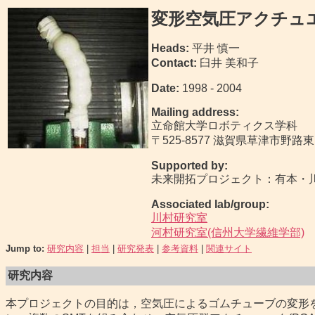
変形空気圧アクチュ
Heads:
平井 慎一
Contact:
臼井 美和子
Date:
1998 - 2004
Mailing address:
立命館大学ロボティクス学科
〒525-8577 滋賀県草津市野路東1
Supported by:
未来開拓プロジェクト：有本・
Associated lab/group:
川村研究室
河村研究室(信州大学繊維学部)
Jump to:
研究内容
|
担当
|
研究発表
|
参考資料
|
関連サイト
研究内容
本プロジェクトの目的は，空気圧によるゴムチューブの変形を