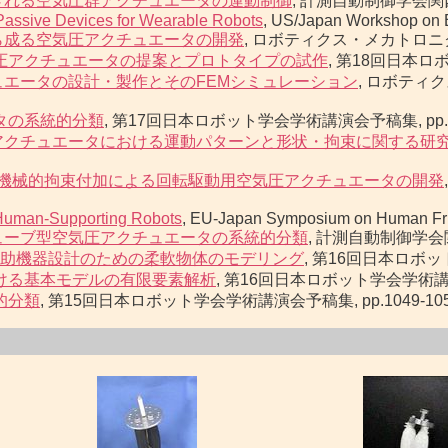
される空気圧群アクチュエータの運動制御
, 計測自動制御学会関西支
Passive Devices for Wearable Robots
, US/Japan Workshop on E
ら成る空気圧アクチュエータの開発
, ロボティクス・メカトロニクス'0
圧アクチュエータの提案とプロトタイプの試作
, 第18回日本ロボ
エータの設計・製作とそのFEMシミュレーション
, ロボティ
タの系統的分類
, 第17回日本ロボット学会学術講演会予稿集, pp.963
アクチュエータにおける運動パターンと形状・拘束に関する研
機械的拘束付加による回転駆動用空気圧アクチュエータの開発
r Human-Supporting Robots
, EU-Japan Symposium on Human Fri
ューブ型空気圧アクチュエータの系統的分類
, 計測自動制御学会関西
助機器設計のための柔軟物体のモデリング
, 第16回日本ロボット学
ける基本モデルの有限要素解析
, 第16回日本ロボット学会学術講演会予稿
的分類
, 第15回日本ロボット学会学術講演会予稿集, pp.1049-1050