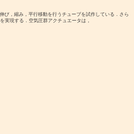
て，曲げ，伸び，縮み，平行移動を行うチューブを試作している．さら
，複数運動を実現する．空気圧群アクチュエータは，