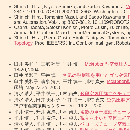
Shinichi Hirai, Kiyoto Shimizu, and Sadao Kawamura,
V
2847, 10.1109/ROBOT.2002.1013663, Washington D.C., 
Shinichi Hirai, Tomohiro Masui, and Sadao Kawamura,
P
and Automation, Vol.4, pp.3807-3812, 10.1109/ROBOT.2
Osamu Tabata, Satoshi Konishi, Pierre Cusin, Yuichi It
Annual Int. Conf. on Micro ElectroMechinical Systems,
Shinichi Hirai, Pierre Cusin, Hiroki Tanigawa, Tomohir
Topology
, Proc. IEEE/RSJ Int. Conf. on Intelligent Rob
臼井 美和子, 三宅 巧馬, 平井 慎一,
Mckibben型空
18-20, 2004
臼井 美和子, 平井 慎一,
空気の熱膨張を用いたゴム空気
臼井 美和子, 清水 清人, 平井 慎一, 川村 貞夫,
Mckib
函館, May 23-25, 2003
清水 清人, 平井 慎一, 川村 貞夫,
多段空気圧群アクチュ
清水 清人, 臼井 美和子, 平井 慎一, 川村 貞夫,
空気圧群ア
神戸市産業振興センター, Dec. 19-21, 2002
平井 慎一, 升井 友洋, 川村 貞夫,
複数の単一運動チュー
平井 慎一, 升井 友洋, 川村 貞夫,
視覚を用いた空気圧群
清水 清人, 平井 慎一, 川村 貞夫,
ベローズチューブ空気