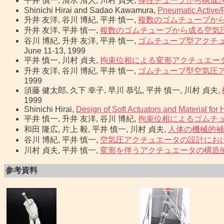
平井 慎一, 清水 清人, 川村 貞夫,
弾性チューブから構成
Shinichi Hirai and Sadao Kawamura,
Pneumatic Active/
升井 友洋, 谷川 博紀, 平井 慎一,
複数のゴムチューブか
升井 友洋, 平井 慎一,
複数のゴムチューブから成る空気
谷川 博紀, 升井 友洋, 平井 慎一,
ゴムチューブ型アクチュ
June 11-13, 1999
平井 慎一, 川村 貞夫,
拘束位相による変形アクチュエー
升井 友洋, 谷川 博紀, 平井 慎一,
ゴムチューブ型空気圧
1999
須藤 健太郎, 久下 幸子, 早川 恭弘, 平井 慎一, 川村 貞夫,
1999
Shinichi Hirai,
Design of Soft Actuators and Material fo
平井 慎一, 升井 友洋, 谷川 博紀,
拘束位相によるゴムチ
和田 隆広, 片上 毅, 平井 慎一, 川村 貞夫,
人体の機械的補
谷川 博紀, 平井 慎一,
空気圧アクチュエータの設計にお
川村 貞夫, 平井 慎一,
変形を伴うアクチュエータの構造
参考資料