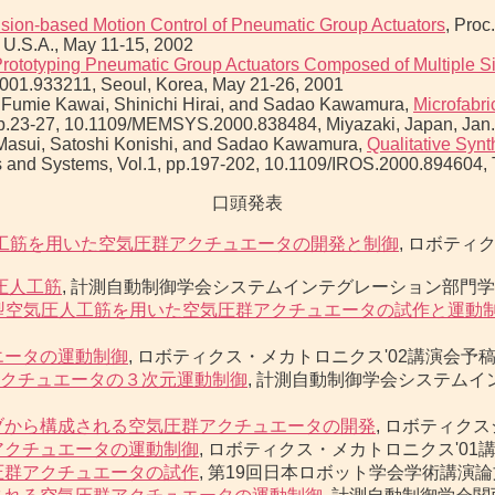
ision-based Motion Control of Pneumatic Group Actuators
, Proc
U.S.A., May 11-15, 2002
rototyping Pneumatic Group Actuators Composed of Multiple Si
001.933211, Seoul, Korea, May 21-26, 2001
o, Fumie Kawai, Shinichi Hirai, and Sadao Kawamura,
Microfabri
 pp.23-27, 10.1109/MEMSYS.2000.838484, Miyazaki, Japan, Jan.
o Masui, Satoshi Konishi, and Sadao Kawamura,
Qualitative Synt
ots and Systems, Vol.1, pp.197-202, 10.1109/IROS.2000.894604, 
口頭発表
気圧人工筋を用いた空気圧群アクチュエータの開発と制御
, ロボティク
圧人工筋
, 計測自動制御学会システムインテグレーション部門学術講演会,
ben型空気圧人工筋を用いた空気圧群アクチュエータの試作と運動
エータの運動制御
, ロボティクス・メカトロニクス'02講演会予稿集CD-R
クチュエータの３次元運動制御
, 計測自動制御学会システムインテグ
ブから構成される空気圧群アクチュエータの開発
, ロボティクスシン
アクチュエータの運動制御
, ロボティクス・メカトロニクス'01講演会予稿
圧群アクチュエータの試作
, 第19回日本ロボット学会学術講演論文集