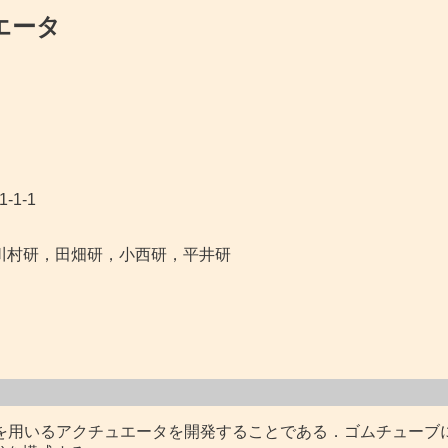
エータ
-1-1
川村研，田畑研，小西研，平井研
用いるアクチュエータを開発することである．ゴムチューブに拘