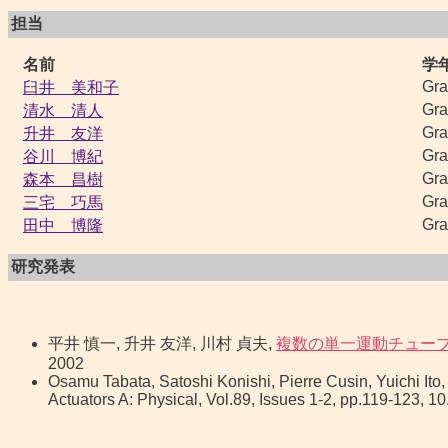
担当
名前
学
Gra
臼井 美和子
Gra
清水 清人
Gra
升井 友洋
Gra
谷川 博紀
Gra
森本 昌樹
Gra
三宅 巧馬
Gra
田中 博隆
研究発表
平井 慎一, 升井 友洋, 川村 貞夫,
複数の単一運動チュー
2002
Osamu Tabata, Satoshi Konishi, Pierre Cusin, Yuichi It
Actuators A: Physical, Vol.89, Issues 1-2, pp.119-123,