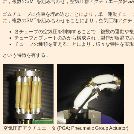
に，複数のSMTを組み合わせ，空気圧群アクチュエータ(PGA
ゴムチューブに拘束を埋め込むことにより，単一運動チューブ(SMT
に，複数のSMTを組み合わせることにより，空気圧群アクチュエータ(
各チューブの空気圧を制御することで，複数の運動や複
チューブとプレートのみから構成され，製作が容易であ
チューブの種類を変えることにより，様々な特性を実現
という特徴を有する．
空気圧群アクチュエータ
(PGA; Pneumatic Group Actuator)