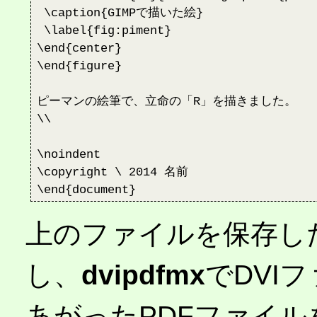
 \caption{GIMPで描いた絵}

 \label{fig:piment}

\end{center}

\end{figure}

ピーマンの絵筆で、立命の「R」を描きました。

\\

\noindent

\copyright \ 2014 名前

上のファイルを保存し
し、
dvipdfmx
でDVI
あがったPDFファイル