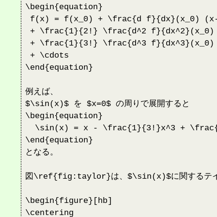
\begin{equation}

 f(x) = f(x_0) + \frac{d f}{dx}(x_0) (x-
 + \frac{1}{2!} \frac{d^2 f}{dx^2}(x_0) 
 + \frac{1}{3!} \frac{d^3 f}{dx^3}(x_0) 
 + \cdots

\end{equation}

例えば、

$\sin(x)$ を $x=0$ の周りで展開すると

\begin{equation}

  \sin(x) = x - \frac{1}{3!}x^3 + \frac{
\end{equation}

となる。

図\ref{fig:taylor}は、$\sin(x)$に
\begin{figure}[hb]

\centering
