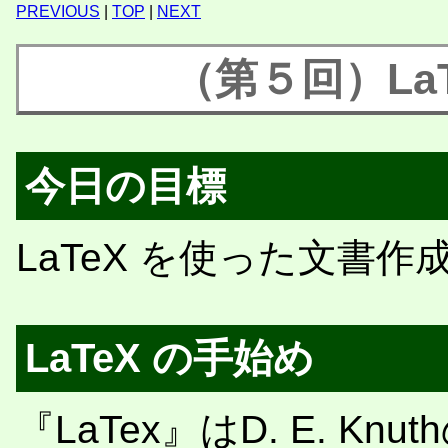
PREVIOUS
|
TOP
|
NEXT
（第５回）La
今日の目標
LaTeX を使った文書
LaTeX の手始め
『LaTex』はD. E. 