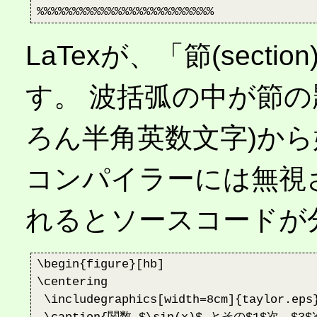
LaTexが、「節(sec
す。 波括弧の中が節の
ろん半角英数文字)か
コンパイラーには無視
れるとソースコードが
\begin{figure}[hb]

\centering

 \includegraphics[width=8cm]{taylor.eps}