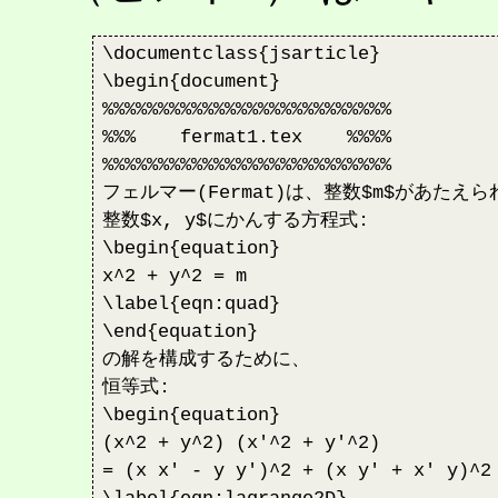
\documentclass{jsarticle}

\begin{document}

%%%%%%%%%%%%%%%%%%%%%%%%%%

%%%    fermat1.tex    %%%%

%%%%%%%%%%%%%%%%%%%%%%%%%%

フェルマー(Fermat)は、整数$m$があたえら
整数$x, y$にかんする方程式:

\begin{equation}

x^2 + y^2 = m

\label{eqn:quad}

\end{equation}

の解を構成するために、

恒等式:

\begin{equation}

(x^2 + y^2) (x'^2 + y'^2) 

= (x x' - y y')^2 + (x y' + x' y)^2
