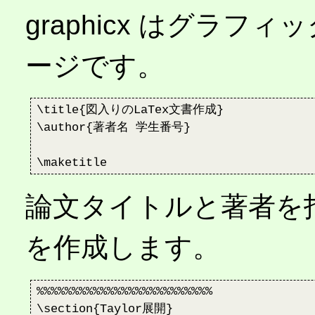
graphicx はグラ
ージです。
\title{図入りのLaTex文書作成}

\author{著者名 学生番号}

論文タイトルと著者を指定し
を作成します。
%%%%%%%%%%%%%%%%%%%%%%%%%

\section{Taylor展開}
