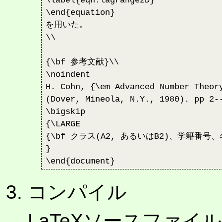
\label{eqn:lagrange2D}

\end{equation}

を用いた。

\\

{\bf 参考文献}\\

\noindent　

H. Cohn, {\em Advanced Number Theory
(Dover, Mineola, N.Y., 1980). pp 2--
\bigskip

{\LARGE

{\bf クラス(A2, あるいはB2)、学籍番号、名
}

コンパイル
LaTeXソースファ