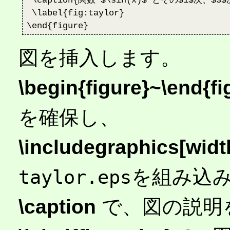
 \caption{関数 $\sin(x)$ とその$1$次、$
 \label{fig:taylor}

図を挿入します。
\begin{figure}~\end{fi
を確保し、
\includegraphics[widt
を組み込
taylor.eps
\caption
で、図の説明