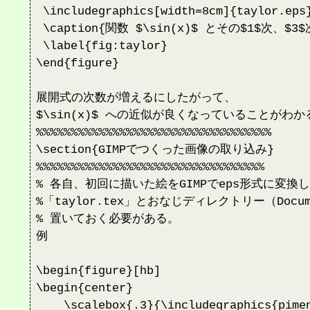
 \includegraphics[width=8cm]{taylor.eps}
 \caption{関数 $\sin(x)$ とその$1$次、$
 \label{fig:taylor}

\end{figure}

展開式の次数が増えるにしたがって、

$\sin(x)$ への近似が良くなっていることがわかる
%%%%%%%%%%%%%%%%%%%%%%%%%%%%%%%%%%

\section{GIMPでつくった画像の取り込み}

%%%%%%%%%%%%%%%%%%%%%%%%%%%%%%%%%

% 各自、初回に描いた絵をGIMPでeps形式に変換し
%「taylor.tex」とおなじディレクトリー（Docume
% 置いておく必要がある。

例 

\begin{figure}[hb]

\begin{center}  

    \scalebox{.3}{\includegraphics{pimen