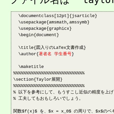
  \documentclass[12pt]{jsarticle}

  \usepackage{amsmath,amssymb}

  \usepackage{graphicx}

  \begin{document}

  \title{図入りのLaTex文書作成}

  \author{
著者名 学生番号
}

  \maketitle

%%%%%%%%%%%%%%%%%%%%%%%%%%%%

\section{Taylor展開}

%%%%%%%%%%%%%%%%%%%%%%%%%%%%

% 以下を参考にして、もうすこし近似の精度を上げ
% 工夫してもおもしろいでしょう。

関数$f(x)$ を、$x = x_0$ の周りで、$x