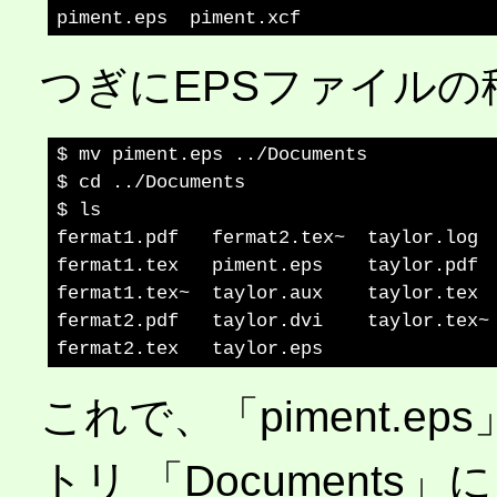
つぎにEPSファイルの
$ mv piment.eps ../Documents

$ cd ../Documents

$ ls

fermat1.pdf   fermat2.tex~  taylor.log

fermat1.tex   piment.eps    taylor.pdf

fermat1.tex~  taylor.aux    taylor.tex

fermat2.pdf   taylor.dvi    taylor.tex~

これで、「piment.e
トリ 「Documents