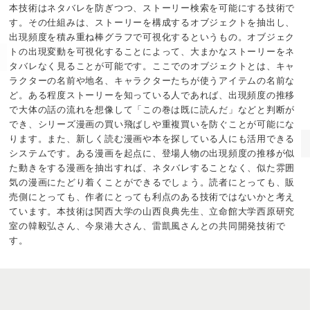
本技術はネタバレを防ぎつつ、ストーリー検索を可能にする技術で
す。その仕組みは、ストーリーを構成するオブジェクトを抽出し、
出現頻度を積み重ね棒グラフで可視化するというもの。オブジェク
トの出現変動を可視化することによって、大まかなストーリーをネ
タバレなく見ることが可能です。ここでのオブジェクトとは、キャ
ラクターの名前や地名、キャラクターたちが使うアイテムの名前な
ど。ある程度ストーリーを知っている人であれば、出現頻度の推移
で大体の話の流れを想像して「この巻は既に読んだ」などと判断が
でき、シリーズ漫画の買い飛ばしや重複買いを防ぐことが可能にな
ります。また、新しく読む漫画や本を探している人にも活用できる
システムです。ある漫画を起点に、登場人物の出現頻度の推移が似
た動きをする漫画を抽出すれば、ネタバレすることなく、似た雰囲
気の漫画にたどり着くことができるでしょう。読者にとっても、販
売側にとっても、作者にとっても利点のある技術ではないかと考え
ています。本技術は関西大学の山西良典先生、立命館大学西原研究
室の韓毅弘さん、今泉港大さん、雷凱風さんとの共同開発技術で
す。