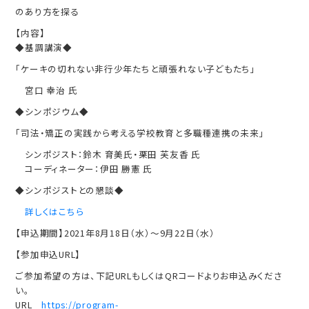
のあり方を探る
【内容】
◆基調講演◆
「ケーキの切れない非行少年たちと頑張れない子どもたち」
宮口 幸治 氏
◆シンポジウム◆
「司法・矯正の実践から考える学校教育と多職種連携の未来」
シンポジスト：鈴木 育美氏・栗田 芙友香 氏
コーディネーター：伊田 勝憲 氏
◆シンポジストとの懇談◆
詳しくはこちら
【申込期間】2021年8月18日（水）～9月22日（水）
【参加申込URL】
ご参加希望の方は、下記URLもしくはQRコードよりお申込みくださ
い。
URL
https://program-