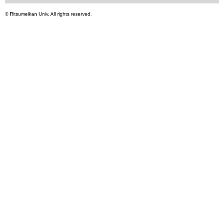
©
Ritsumeikan Univ
. All rights reserved.