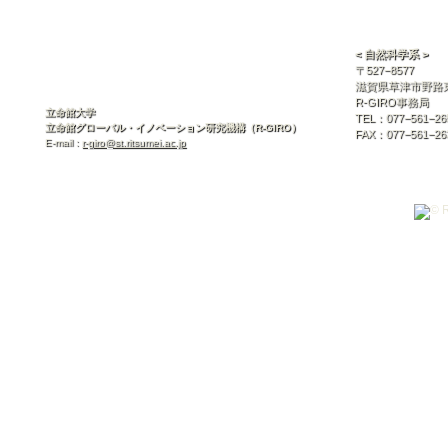
< 自然科学系 >
〒527−8577
滋賀県草津市野路東
R-GIRO事務局
立命館大学
TEL：077−561−26
立命館グローバル・イノベーション研究機構（R-GIRO）
FAX：077−561−26
E-mail :
r-giro@st.ritsumei.ac.jp