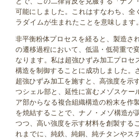
とで、この二律背反を克服する「ナノ
可能にしました。これはすなわち、全
ラダイムが生まれたことを意味します
非平衡粉体プロセスを経ると、製造さ
の遷移過程において、低温・低荷重で
なります。私は超強ひずみ加工プロセ
構造を制御することに成功しました。
超強ひずみ加工を施すと、高強度を示
つシェル部と、延性に富むメゾスケー
ア部からなる複合組織構造の粉末を作
を焼結することで、ナノ・メゾ構造が
つつ、高い強度を示す材料を創製する
れまでに、純鉄、純銅、純チタンやス