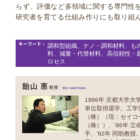
らず、評価など多領域に関する専門性
研究者を育てる仕組み作りにも取り組
調和型組織、ナノ・調和材料、も
料、減量・代替材料、高信頼性・
ロセス
1986年 京都大学
単位取得退学。工学博
（株）（現：セイコ
（株））、'86年 
手、'92年 同助教授