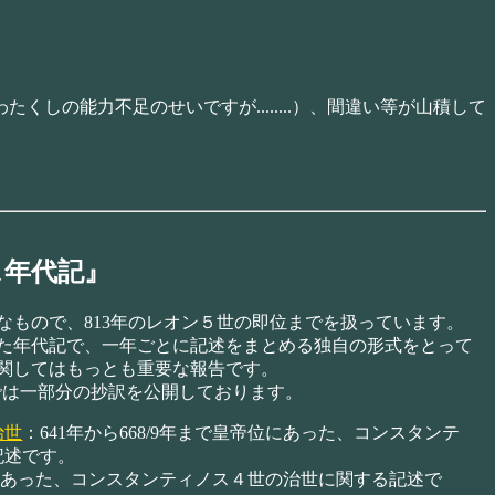
の能力不足のせいですが........）、間違い等が山積して
ス年代記』
もので、813年のレオン５世の即位までを扱っています。
た年代記で、一年ごとに記述をまとめる独自の形式をとって
関してはもっとも重要な報告です。
こでは一部分の抄訳を公開しております。
治世
：641年から668/9年まで皇帝位にあった、コンスタンテ
記述です。
帝位にあった、コンスタンティノス４世の治世に関する記述で