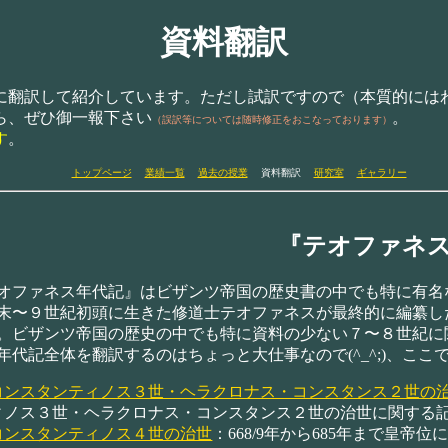
資料翻訳
して紹介しています。ただし試訳ですので（本質的にはわたくし
ら、ぜひ御一報下さい
。
（誤訳等については随時修正をおこなっております）
す
。
トップページ
業績一覧
過去の授業
資料翻訳
研究室
ギャラリー
『テオファネ
ファネス年代記』はビザンツ帝国の歴史書の中でも特に有名な
末〜９世紀初頭に生きた修道士テオファネスが最終的に編纂し
。ビザンツ帝国の歴史の中でも特に資料の少ない７〜８世紀に
代記全体を翻訳するのはちょっと大仕事なので(^_^;)、こ
コンスタンティノス３世・ヘラクロナス・コンスタンス２世の
ィノス３世・ヘラクロナス・コンスタンス２世の治世に関する
コンスタンティノス４世の治世
：668/9年から685年まで皇