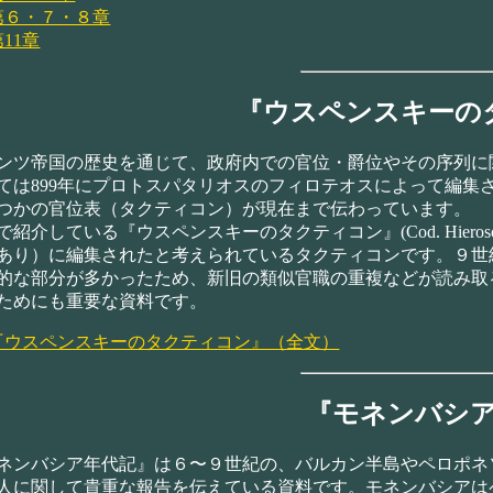
第６・７・８章
第11章
『ウスペンスキーの
ツ帝国の歴史を通じて、政府内での官位・爵位やその序列に関
ては899年にプロトスパタリオスのフィロテオスによって編集
つかの官位表（タクティコン）が現在まで伝わっています。
介している『ウスペンスキーのタクティコン』(Cod. Hierosol
あり）に編集されたと考えられているタクティコンです。９世
的な部分が多かったため、新旧の類似官職の重複などが読み取
ためにも重要な資料です。
『ウスペンスキーのタクティコン』（全文）
『モネンバシ
ンバシア年代記』は６〜９世紀の、バルカン半島やペロポネ
人に関して貴重な報告を伝えている資料です。モネンバシアは