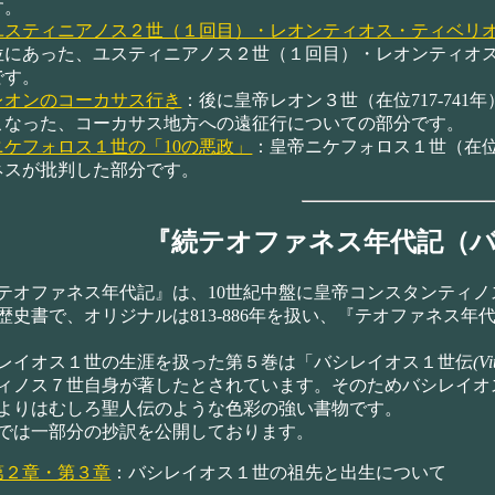
す。
ユスティニアノス２世（１回目）・レオンティオス・ティベリ
位にあった、ユスティニアノス２世（１回目）・レオンティオ
です。
レオンのコーカサス行き
：後に皇帝レオン３世（在位717-74
こなった、コーカサス地方への遠征行についての部分です。
ニケフォロス１世の「10の悪政」
：皇帝ニケフォロス１世（在位
ネスが批判した部分です。
『続テオファネス年代記（
オファネス年代記』は、10世紀中盤に皇帝コンスタンティノス７
歴史書で、オリジナルは813-886年を扱い、『テオファネス
イオス１世の生涯を扱った第５巻は「バシレイオス１世伝
(Vi
ィノス７世自身が著したとされています。そのためバシレイオ
よりはむしろ聖人伝のような色彩の強い書物です。
は一部分の抄訳を公開しております。
第２章・第３章
：バシレイオス１世の祖先と出生について