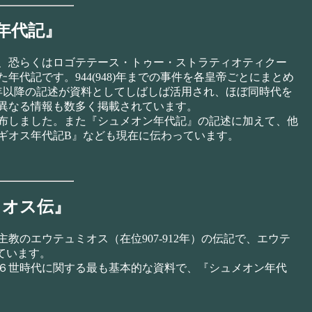
年代記』
、恐らくはロゴテテース・トゥー・ストラティオティクー
代記です。944(948)年までの事件を各皇帝ごとにまとめ
年以降の記述が資料としてしばしば活用され、ほぼ同時代を
異なる情報も数多く掲載されています。
布しました。また『シュメオン年代記』の記述に加えて、他
ギオス年代記B』なども現在に伝わっています。
ミオス伝』
のエウテュミオス（在位907-912年）の伝記で、エウテ
れています。
６世時代に関する最も基本的な資料で、『シュメオン年代