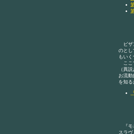
ビザン
のとし
もいく
ここで紹
（異説
お流動
を知る
『モネ
スラヴ