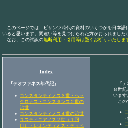
このページでは、ビザンツ時代の資料のいくつかを日本語に翻訳
いると思います。間違い等を見つけられた方がおられました
なお、この試訳の
無断利用・引用等は堅くお断りいたしま
Index
『テオ
『テオファネス年代記』
８世紀
います
コンスタンティノス３世・ヘラ
この年
クロナス・コンスタンス２世の
治世
コンスタンティノス４世の治世
ユスティニアノス２世（１回
目）・レオンティオス・ティベ