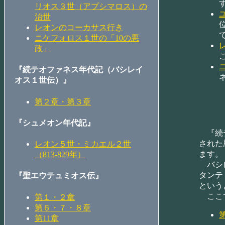
リオス３世（アプシマロス）の
治世
レオンのコーカサス行き
ニケフォロス１世の「10の悪
政」
『続テオファネス年代記（バシレイ
オス１世伝）』
第２章・第３章
『シュメオン年代記』
『続テ
された
レオン５世・ミカエル２世
ます。
（813-829年）
バシレ
タンテ
『聖エウテュミオス伝』
という
ここで
第１・２章
第６・７・８章
第11章