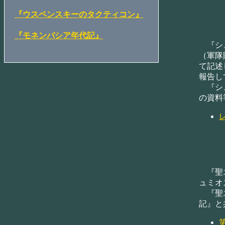
『ウスペンスキーのタクティコン』
『モネンバシア年代記』
『シュ
（軍隊
て記述
報告し
『シュ
の資料
『聖エ
ュミオ
『聖エ
記』と