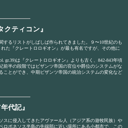
タクティコン』
するリストがしばしば作られてきました。９〜10世紀のも
された『クレートロロギオン』が最も有名ですが、その他に
. gr.39)は『クレートロロギオン』よりも古く、842-843年頃
紀前半の段階ではビザンツ帝国の官位や爵位のシステムがな
ることができ、中期ビザンツ帝国の統治システムの変化など
ア年代記』
ソスに侵入してきたアヴァール人（アジア系の遊牧民族）や
ペロポネソス半島の先端部に近い場所にある小都市で、この