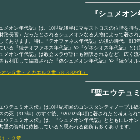
『シュメオン
メオン年代記』は、10世紀後半にマギストロスの位階を持ち
財務長官）だったとされるシュメオンなる人物によって著された年
してあります。特に『テオファネス年代記』の後の時代、813
ている『続テオファネス年代記』や『ゲネシオス年代記』とは
メオン年代記』は教会スラヴ語にも翻訳されるなど、広く流
等も利用して編纂された『偽シュメオン年代記』や『続ゲオル
レオン５世・ミカエル２世（813-829年）
『聖エウテュ
ウテュミオス伝』は10世紀初頭のコンスタンティノープル総主教
スの死（917年）のすぐ後、920-925年頃に著されたと考えら
ウテュミオス伝』は、『シュメオン年代記』とともにレオン
共通の資料に依拠していると思われる箇所も多くあります。
第１・２章