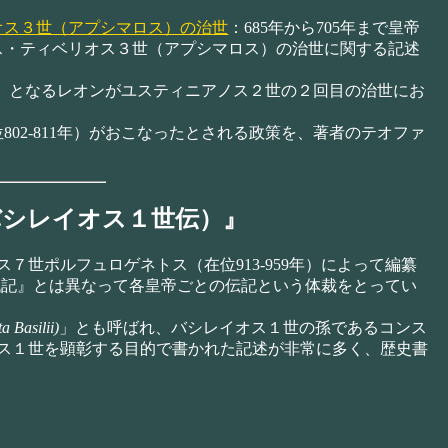
オス３世（アプシマロス）の治世
：685年から705年まで皇帝
ス・ティベリオス３世（アプシマロス）の治世に関する記述
1年）となるレオンがユスティニアノス２世の２回目の治世にお
802-811年）がおこなったとされる政策を、著者のテオファ
バシレイオス１世伝）』
世ポルフュロゲネトス（在位913-959年）によって編纂
年代記』とは異なって各皇帝ごとの伝記という体裁をとってい
ta Basilii)
」とも呼ばれ、バシレイオス１世の孫であるコンス
ス１世を顕彰する目的で書かれた記述が非常に多く、歴史書