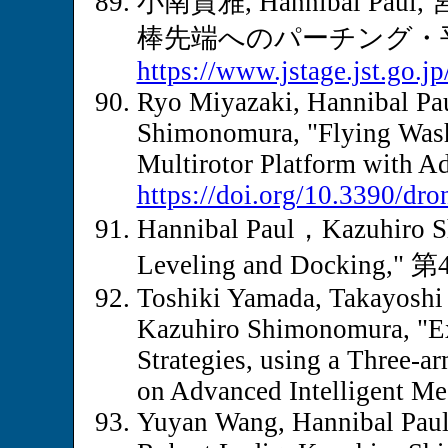
小南貴雅, Hannibal Pa
棒先端へのパーチング・平
https://www.jstage.jst.go.jp
Ryo Miyazaki, Hannibal Pa
Shimonomura, "Flying Wash
Multirotor Platform with A
https://doi.org/10.3390/dr
Hannibal Paul，Kazuhiro Sh
Leveling and Dock
Toshiki Yamada, Takayoshi 
Kazuhiro Shimonomura, "Ex
Strategies, using a Three-
on Advanced Intelligent Me
Yuyan Wang, Hannibal Paul