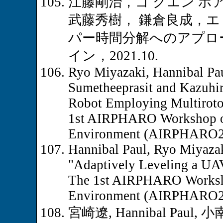
江藤剛治，ゴ グエン 
武藤秀樹， 鎌倉良成，エ
パー時間分解へのアプロ
イン，2021.10.
Ryo Miyazaki, Hannibal Pa
Sumetheeprasit and Kazuhi
Robot Employing Multirotor
1st AIRPHARO Workshop on 
Environment (AIRPHARO202
Hannibal Paul, Ryo Miyaza
"Adaptively Leveling a UAV
The 1st AIRPHARO Workshop
Environment (AIRPHARO202
宮崎遼, Hannibal Paul, 小南貴