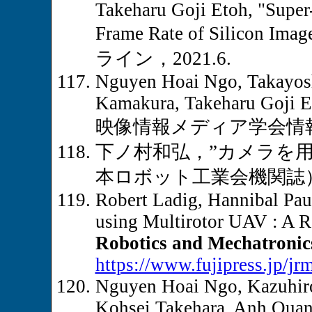
Takeharu Goji Etoh, "Super
Frame Rate of Sili
ライン，2021.6.
Nguyen Hoai Ngo, Takayosh
Kamakura, Takeharu Goji E
映像情報メディア学会情報セ
下ノ村和弘，”カメラを
本ロボット工業会機関誌），no.26
Robert Ladig, Hannibal Pa
using Multirotor UAV : A R
Robotics and Mechatronic
https://www.fujipress.jp/j
Nguyen Hoai Ngo, Kazuhiro
Kohsei Takehara, Anh Quan