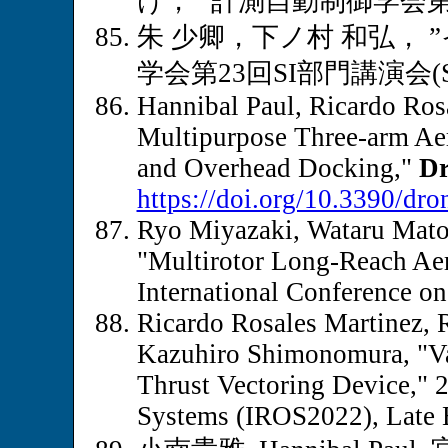
け，” 計測自動制御学会第23回
朱 少卿，下ノ村 和弘，
学会第23回SI部門講演会(SI2
Hannibal Paul, Ricardo Ros
Multipurpose Three-arm Aer
and Overhead Docking,"
Dr
https://doi.org/10.3390/dr
Ryo Miyazaki, Wataru Mato
"Multirotor Long-Reach Ae
International Conference o
Ricardo Rosales Martinez,
Kazuhiro Shimonomura, "Va
Thrust Vectoring Device," 
Systems (IROS2022), Late B