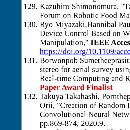
Kazuhiro Shimonomura, "Ta
Forum on Robotic Food Mani
Ryo Miyazaki,Hannibal Pa
Device Control Based on Wi
Manipulation,"
IEEE Acces
https://doi.org/10.1109/ac
Borwonpob Sumetheeprasit,
stereo for aerial survey us
Real-time Computing and R
Paper Award Finalist
Takuya Takahashi, Pornthe
Orii, "Creation of Random 
Convolutional Neural Netw
pp.869-874, 2020.9.