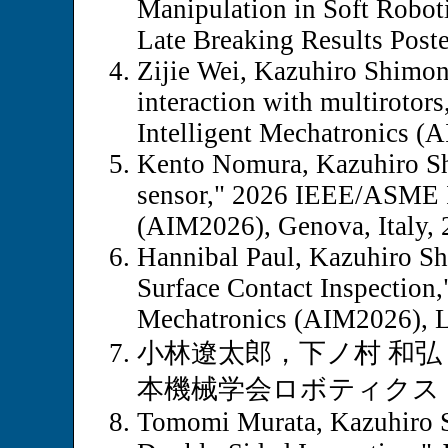
Manipulation in Soft Robot
Late Breaking Results Poste
Zijie Wei, Kazuhiro Shimono
interaction with multiroto
Intelligent Mechatronics (A
Kento Nomura, Kazuhiro Shi
sensor," 2026 IEEE/ASME In
(AIM2026), Genova, Italy, 
Hannibal Paul, Kazuhiro Sh
Surface Contact Inspection
Mechatronics (AIM2026), La
小林遼太郎，下ノ村 和弘
本機械学会ロボティクス・メ
Tomomi Murata, Kazuhiro S