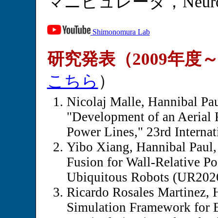
マニピュレータ，Neuromorp
Shimonomura Lab
研究発表（2009年度
こちら
）
Nicolaj Malle, Hannibal Pa
"Development of an Aerial 
Power Lines," 23rd Interna
Yibo Xiang, Hannibal Paul
Fusion for Wall-Relative P
Ubiquitous Robots (UR2026)
Ricardo Rosales Martinez,
Simulation Framework for 