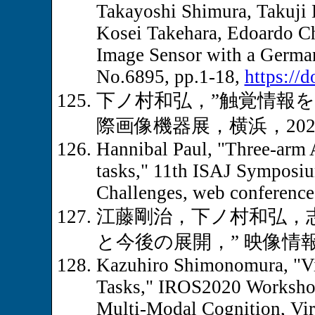
Takayoshi Shimura, Takuji 
Kosei Takehara, Edoardo Ch
Image Sensor with a German
No.6895, pp.1-18,
https://
下ノ村和弘，”触覚情報
際画像機器展，横浜，2020.
Hannibal Paul, "Three-arm 
tasks," 11th ISAJ Symposiu
Challenges, web conference
江藤剛治，下ノ村和弘，
と今後の展開，” 映像情報メディア学
Kazuhiro Shimonomura, "Vis
Tasks," IROS2020 Workshop
Multi-Modal Cognition, Vir