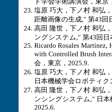
ト学会学術講演会，東京，20
塩原 巧大，下ノ村 和弘
距離画像の生成," 第43回
高田 隆世，下ノ村 和弘
ングシステム," 第43回日
Ricardo Rosales Martinez, 
with Controlled Brush
会，東京，2025.9.
塩原 巧大，下ノ村 和弘，
日本機械学会ロボティクス・
高田 隆世，下ノ村 和弘
ンシングシステム," 日
2025.6.