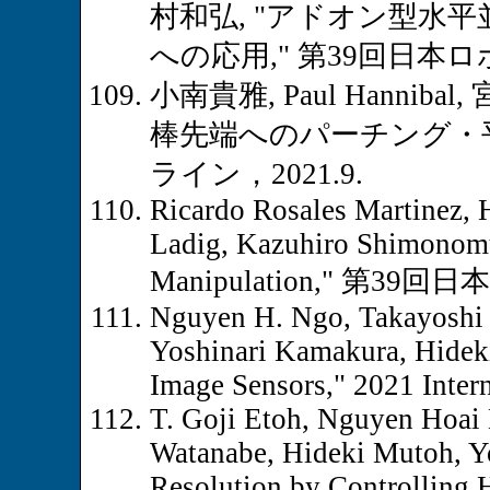
村和弘, "アドオン型水
への応用," 第39回日本
小南貴雅, Paul Hannib
棒先端へのパーチング・平
ライン，2021.9.
Ricardo Rosales Martinez, 
Ladig, Kazuhiro Shimonomur
Manipulation," 第
Nguyen H. Ngo, Takayoshi 
Yoshinari Kamakura, Hideki
Image Sensors," 2021 Inter
T. Goji Etoh, Nguyen Hoai
Watanabe, Hideki Mutoh, Y
Resolution by Controlling H