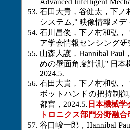
Advanced Intelligent Mech
石田大貴，谷健太，下ノ村
システム," 映像情報メデ
石川昌俊，下ノ村和弘， "3D
ア学会情報センシング研究会，
山森大護，Hannibal 
めの壁面角度計測," 日
2024.5.
石田大貴，下ノ村和弘，
ボットハンドの把持制御,
都宮，2024.5.
日本機械学
トロニクス部門分野融合
谷口峻一郎，Hannibal