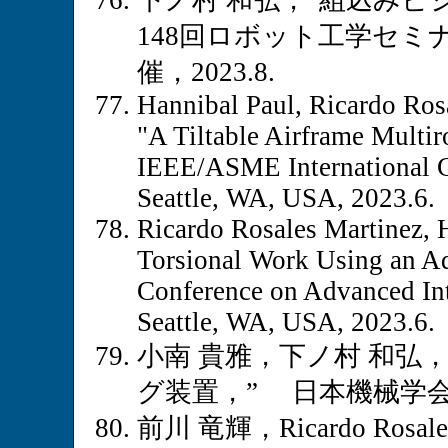
下ノ村 和弘，”組込み
148回ロボット工学セ
催，2023.8.
Hannibal Paul, Ricardo Ro
"A Tiltable Airframe Multi
IEEE/ASME International C
Seattle, WA, USA, 2023.6.
Ricardo Rosales Martinez, 
Torsional Work Using an A
Conference on Advanced Int
Seattle, WA, USA, 2023.6.
小南 貴雅，下ノ村 和弘
グ装置，” 日本機械学会ロ
前川 竜輝，Ricardo Rosa