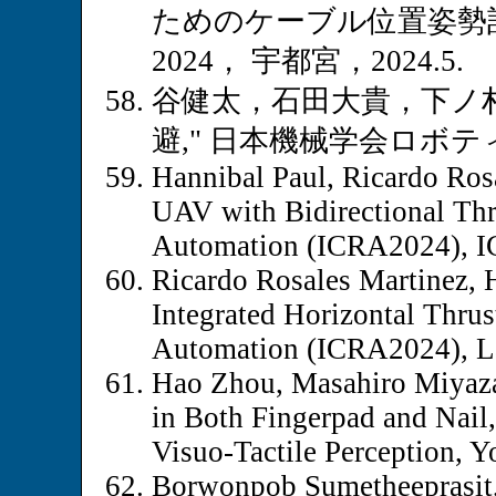
ためのケーブル位置姿勢
2024， 宇都宮，2024.5.
谷健太，石田大貴，下ノ村
避," 日本機械学会ロボティ
Hannibal Paul, Ricardo Ros
UAV with Bidirectional Thr
Automation (ICRA2024), I
Ricardo Rosales Martinez, 
Integrated Horizontal Thrus
Automation (ICRA2024), Lat
Hao Zhou, Masahiro Miyazak
in Both Fingerpad and Nai
Visuo-Tactile Perception, 
Borwonpob Sumetheeprasit,