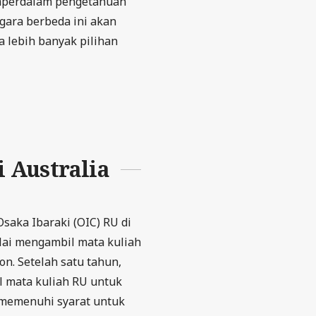
emperdalam pengetahuan
egara berbeda ini akan
 lebih banyak pilihan
i
Australia
saka Ibaraki (OIC) RU di
lai mengambil mata kuliah
n. Setelah satu tahun,
l mata kuliah RU untuk
r memenuhi syarat untuk