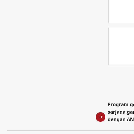
Program g
sarjana ga
dengan A