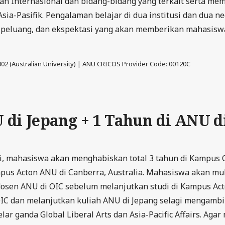
n Internasional dan bidang-bidang yang terkait serta m
ia-Pasifik. Pengalaman belajar di dua institusi dan dua n
 peluang, dan ekspektasi yang akan memberikan mahasiswa
2 (Australian University) | ANU CRICOS Provider Code: 00120C
 di Jepang +
1 Tahun di ANU d
i, mahasiswa akan menghabiskan total 3 tahun di Kampus O
mpus Acton ANU di Canberra, Australia. Mahasiswa akan mu
osen ANU di OIC sebelum melanjutkan studi di Kampus Acto
IC dan melanjutkan kuliah ANU di Jepang selagi mengambi
ar ganda Global Liberal Arts dan Asia-Pacific Affairs. Aga