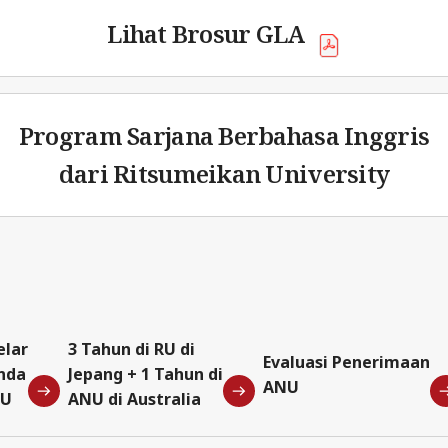
Lihat Brosur GLA
Program Sarjana
Berbahasa Inggris
dari
Ritsumeikan University
elar
3 Tahun di RU di
Evaluasi Penerimaan
nda
Jepang + 1 Tahun di
ANU
NU
ANU di Australia